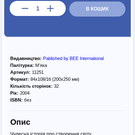
В КОШИК
Видавництво:
Pablished by BEE International
Палітурка:
М’яка
Артикул:
11251
Формат:
84х108/16 (200х250 мм)
Кількість сторінок:
32
Рік:
2004
ISBN:
без
Опис
Чудесна історія про створення світу.