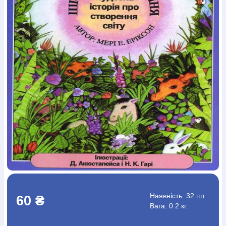
Богослов`я
Шлюб і сім`я
Юдаїзм
Супутні товари
Періодика
Аудіо
Ручки кулькові
Відео
Галантерея
Закладки для книг
Футболки
Брелоки
Сумки
Біжутерія
Блокноти
Щоденники / щотижневики
Вироби з дерева
Вироби з кераміки і глини
Вироби з срібла
Картини
Навчальні мапи
Шкіряні вироби
Магніти
Металеві
вироби
Міні-лампи
Наклейки
Настільні ігри
Пакети
подарункові
Плакати
Пластмасові вироби
Хустки
Подарункові картки
Розвиваючі ігри
Репринти
Свічки
Зошити
Фотокартини
Чохли на Библії
Головні убори
Календарі
Канцелярскі товари
Комп`ютерні ігри
Листівки
Сувенирна продукція
Годинники
Пазли
Книга в комплекті
За додатковою інформацією дзвоніть за номером:
+38
(097) 880-6379
Ми у Facebook
Наявність:
32 шт
60 ₴
Вага: 0.2 кг.