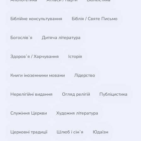
Біблійне консультування
Біблія / Святе Письмо
Богослів`я
Дитяча література
Здоров`я / Харчування
Історія
Книги іноземними мовами
Лідерство
Нерелігійні видання
Огляд релігій
Публіцистика
Служіння Церкви
Художня література
Церковні традиції
Шлюб і сім`я
Юдаїзм