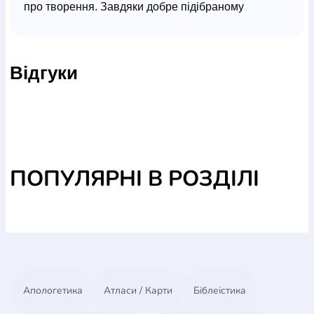
про творення. Завдяки добре підібраному
матеріалу розвиваються дитяче мислення,
навички малювання та пам"ять. Книга-
розмальовка розрахована для навчання дітей
Відгуки
віком від 5 років, вміщує цікаві ілюстрації,
чотиривірші для запам"ятовування та завдання
"знайди, виріж, приклей та розфарбуй".
ПОПУЛЯРНІ В РОЗДІЛІ
Апологетика
Атласи / Карти
Біблеістика