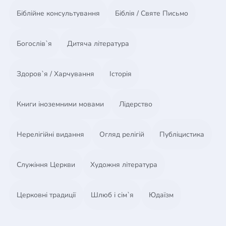
Біблійне консультування
Біблія / Святе Письмо
Богослів`я
Дитяча література
Здоров`я / Харчування
Історія
Книги іноземними мовами
Лідерство
Нерелігійні видання
Огляд релігій
Публіцистика
Служіння Церкви
Художня література
Церковні традиції
Шлюб і сім`я
Юдаїзм