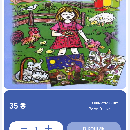
Богослов`я
Шлюб і сім`я
Юдаїзм
Супутні товари
Періодика
Аудіо
Ручки кулькові
Відео
Галантерея
Закладки для книг
Футболки
Брелоки
Сумки
Біжутерія
Блокноти
Щоденники / щотижневики
Вироби з дерева
Вироби з кераміки і глини
Вироби з срібла
Картини
Навчальні мапи
Шкіряні вироби
Магніти
Металеві
вироби
Міні-лампи
Наклейки
Настільні ігри
Пакети
подарункові
Плакати
Пластмасові вироби
Хустки
Подарункові картки
Розвиваючі ігри
Репринти
Свічки
Зошити
Фотокартини
Чохли на Библії
Головні убори
Календарі
Канцелярскі товари
Комп`ютерні ігри
Листівки
Сувенирна продукція
Годинники
Пазли
Книга в комплекті
За додатковою інформацією дзвоніть за номером:
+38
Наявність:
6 шт
35 ₴
(097) 880-6379
Ми у Facebook
Вага: 0.1 кг.
В КОШИК