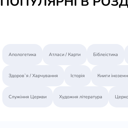
ПОПУЛЯРНІ В РОЗД
Апологетика
Атласи / Карти
Біблеістика
Здоров`я / Харчування
Історія
Книги інозем
Служіння Церкви
Художня література
Церко