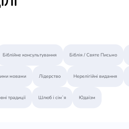
ІЛІ
Біблійне консультування
Біблія / Святе Письмо
ними мовами
Лідерство
Нерелігійні видання
вні традиції
Шлюб і сім`я
Юдаїзм