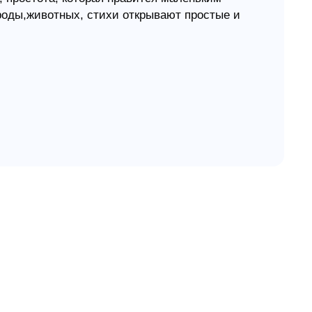
роды,животных, стихи открывают простые и
чка жить в гармонии с окружающим миром, в
ассуждая об неизменности законов природы,
в, в соблюдении которых сокрыт секрет
ожет читать ее своему малышу перед сном
дготовке детских декламаций к различным