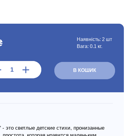
Наявність:
2 шт
₴
Вага: 0.1 кг.
В КОШИК
 - это светлые детские стихи, пронизанные
, простота, которая нравится маленьким