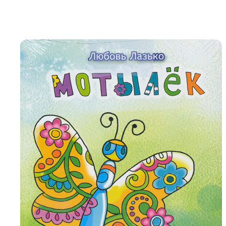
Біблія 
Дитяча
Історія
Новинки
Книги 
Свіжі надходження, актуальна
література та нові автори на нашій
Лідерс
полиці.
Нереліг
Церковн
Служін
Публіц
Богослі
Шлюб і 
Здоров