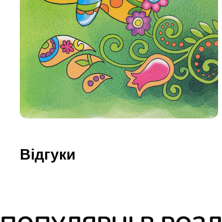
Юдаїзм
Огляд р
Художн
Відгуки