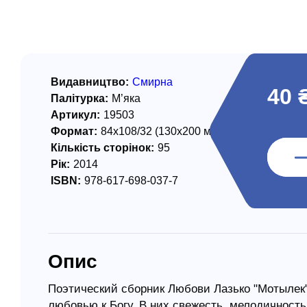
/ Святе Письмо
 література
іноземними мовами
Видавництво:
Смирна
40 
Палітурка:
М’яка
тво
Артикул:
19503
Формат:
84х108/32 (130х200 мм)
ійні видання
Кількість сторінок:
95
і традиції
Рік:
2014
ISBN:
978-617-698-037-7
ня Церкви
истика
в`я
Опис
сім`я
`я / Харчування
Поэтический сборник Любови Лазько "Мотылек"
любовью к Богу. В них свежесть, мелодичность