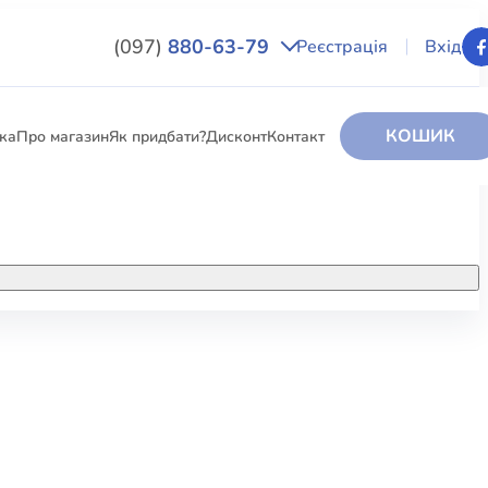
(097)
880-63-79
Реєстрація
Вхід
КОШИК
вка
Про магазин
Як придбати?
Дисконт
Контакт
НИГИ
За додатковою інформацією дзвоніть
за номером:
+38 (097) 880-6379
РИ
Ми у Facebook
ЛЕКТІ