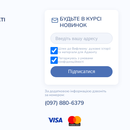
ТІ
Шлях до Вифлеєму: духовні історії
та матеріали для Адвенту
Погоджуюсь з умовами
конфіденційності
Підписатися
За додатковою інформацією дзвоніть
за номером:
(097) 880-6379