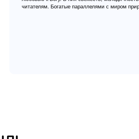
читателям. Богатые параллелями с миром при
елігій
важные истины и убеждают маленького челове
уважении к старшим и прославлении Творца. Р
я література
автор показывает непреложность Божьих законо
человеческого счастья.
Книга понятна даже самым маленьким. Мама м
или во время библейских занятий с ребенком.
Издание является прекрасным пособием при по
христианским праздникам.
Для школьников младшего среднего возраста.