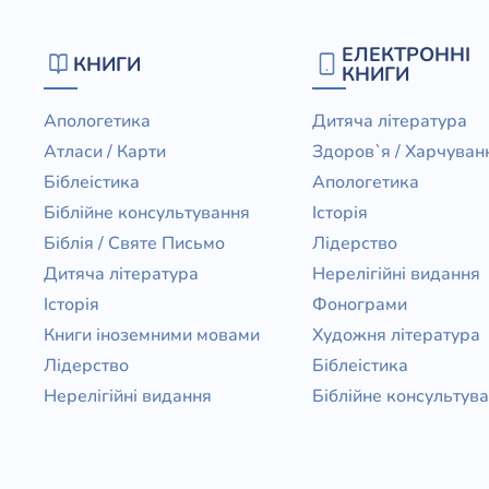
ЕЛЕКТРОННІ
КНИГИ
КНИГИ
Апологетика
Дитяча література
Атласи / Карти
Здоров`я / Харчуван
Біблеістика
Апологетика
Біблійне консультування
Історія
Біблія / Святе Письмо
Лідерство
Дитяча література
Нерелігійні видання
Історія
Фонограми
Книги іноземними мовами
Художня література
Лідерство
Біблеістика
Нерелігійні видання
Біблійне консультув