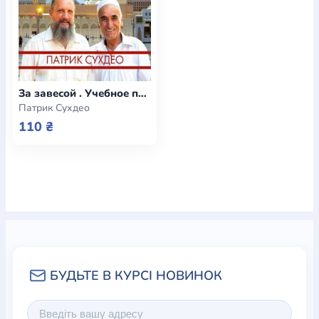
За завесой . Учебное пособие по исламу
Патрик Сухдео
110 ₴