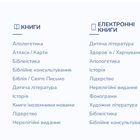
ЕЛЕКТРОННІ
КНИГИ
КНИГИ
Апологетика
Дитяча література
Атласи / Карти
Здоров`я / Харчуван
Біблеістика
Апологетика
Біблійне консультування
Історія
Біблія / Святе Письмо
Лідерство
Дитяча література
Нерелігійні видання
Історія
Фонограми
Книги іноземними мовами
Художня література
Лідерство
Біблеістика
Нерелігійні видання
Біблійне консультув