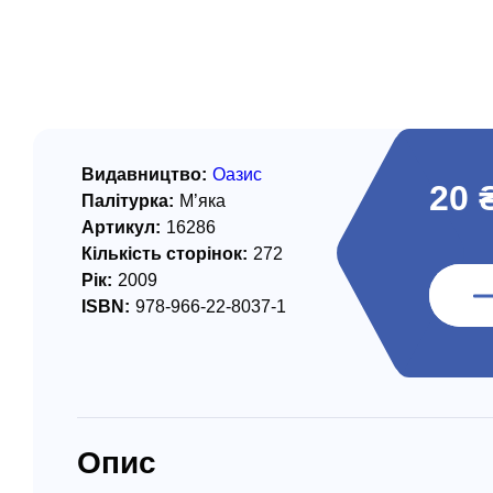
/ Святе Письмо
 література
іноземними мовами
тво
Видавництво:
Оазис
20 
Палітурка:
М’яка
ійні видання
Артикул:
16286
і традиції
Кількість сторінок:
272
Рік:
2009
ня Церкви
ISBN:
978-966-22-8037-1
истика
в`я
сім`я
Опис
`я / Харчування