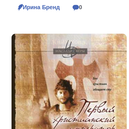
Біблія 
Ирина Бренд
0
Дитяча
Історія
Новинки
Книги 
Свіжі надходження, актуальна
література та нові автори на нашій
Лідерс
полиці.
Нереліг
Церковн
Служін
Публіц
Богослі
Шлюб і 
Здоров