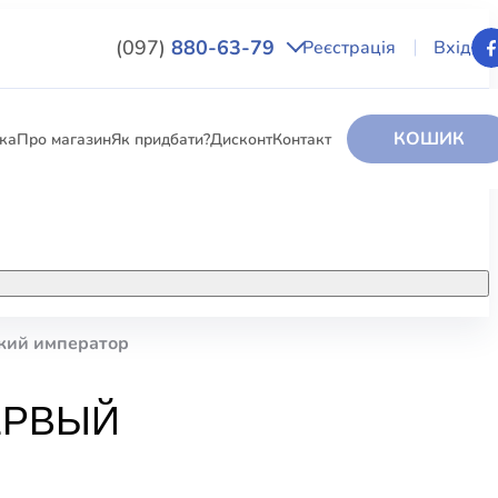
(097)
880-63-79
Реєстрація
Вхід
КОШИК
вка
Про магазин
Як придбати?
Дисконт
Контакт
НИГИ
За додатковою інформацією дзвоніть
за номером:
+38 (097) 880-6379
ский император
РИ
Ми у Facebook
ЕРВЫЙ
ЛЕКТІ