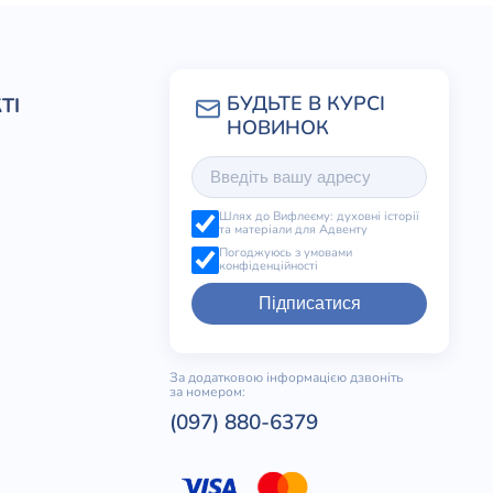
ТІ
Шлях до Вифлеєму: духовні історії
та матеріали для Адвенту
Погоджуюсь з умовами
конфіденційності
Підписатися
За додатковою інформацією дзвоніть
за номером:
(097) 880-6379