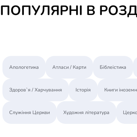
ПОПУЛЯРНІ В РОЗД
Апологетика
Атласи / Карти
Біблеістика
Здоров`я / Харчування
Історія
Книги інозем
Служіння Церкви
Художня література
Церко