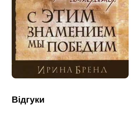
Юдаїзм
Огляд р
Художн
Відгуки