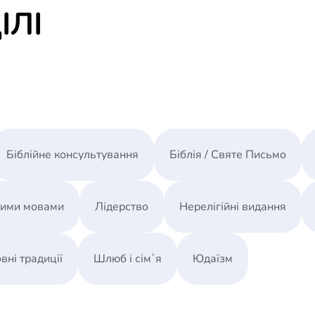
ІЛІ
Прошло всего лишь 80лет со времени последне
церковь сама начала казнить
Біблійне консультування
Біблія / Святе Письмо
ними мовами
Лідерство
Нерелігійні видання
вні традиції
Шлюб і сім`я
Юдаїзм