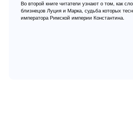
Во второй книге читатели узнают о том, как с
близнецов Луция и Марка, судьба которых тесн
елігій
императора Римской империи Константина.
я література
Когда после отставки императора Диоклетиана 
Константин выступает со своей армией, чтобы
властелином в империи. Перед одним из самы
сияющего креста и получает истолкование -
Бог христиан обещает ему победу. Он приказыв
воинов это знамение.
Когда Константин приходит к власти, он издает
христиан и вернуть им все отобранные у них в
христианство единственной государственной в
Луций становится главным писарем и советнико
вере в Сына Божьего Иисуса, продолжая верить
дарованное ему Богом спасение и позволит Бо