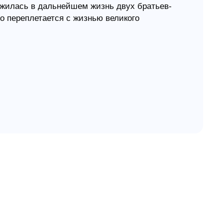
ложилась в дальнейшем жизнь двух братьев-
о переплетается с жизнью великого
в стране начинается борьба за власть,
 сразиться с соперниками и стать единым
х важных сражений Константин видит видение
ает сделать на знамени и на щитах своих
 указ о том, чтобы прекратить гонения на
ладения и ценности, а также объявляет
ерой в империи.
м у императора, но остается верен своей
 в то, что Константин искренне примет
гу изменить свою жизнь.