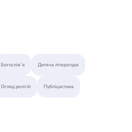
го великого преследования христиан, как
Богослів`я
Дитяча література
Огляд релігій
Публіцистика