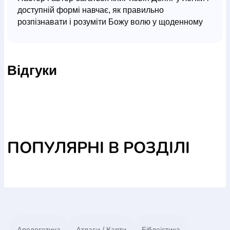
доступній формі навчає, як правильно
розпізнавати і розуміти Божу волю у щоденному
житті. На сторінках цієї зовсім невеликої книги
містяться безліч цінних порад і практичних
прикладів того, як проживати кожен день у Божій
Відгуки
волі й отримувати Його благословення.
ПОПУЛЯРНІ В РОЗДІЛІ
Апологетика
Атласи / Карти
Біблеістика