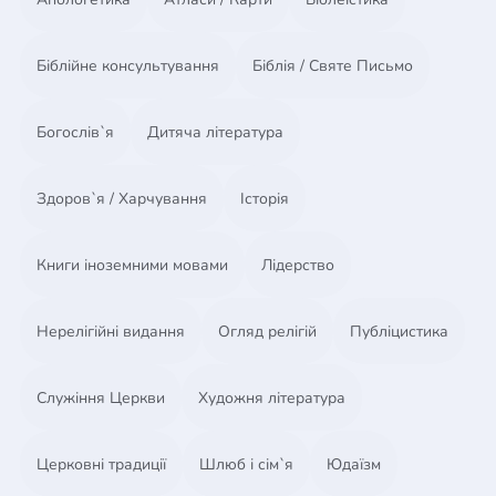
Біблійне консультування
Біблія / Святе Письмо
Богослів`я
Дитяча література
Здоров`я / Харчування
Історія
Книги іноземними мовами
Лідерство
Нерелігійні видання
Огляд релігій
Публіцистика
Служіння Церкви
Художня література
Церковні традиції
Шлюб і сім`я
Юдаїзм