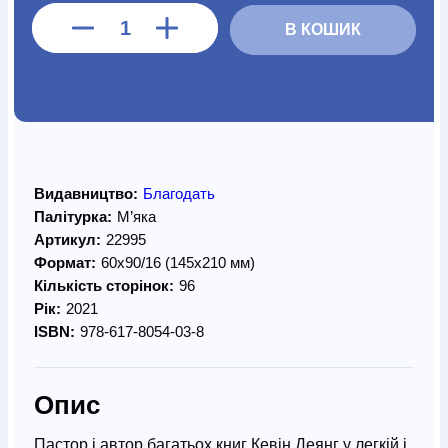
В КОШИК
Видавництво:
Благодать
Палітурка:
М’яка
Артикул:
22995
Формат:
60х90/16 (145х210 мм)
Кількість сторінок:
96
Рік:
2021
ISBN:
978-617-8054-03-8
Опис
Пастор і автор багатьох книг Кевін Деянг у легкій і