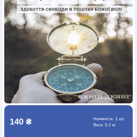
Богослов`я
Шлюб і сім`я
Юдаїзм
Супутні товари
Періодика
Аудіо
Ручки кулькові
Відео
Галантерея
Закладки для книг
Футболки
Брелоки
Сумки
Біжутерія
Блокноти
Щоденники / щотижневики
Вироби з дерева
Вироби з кераміки і глини
Вироби з срібла
Картини
Навчальні мапи
Шкіряні вироби
Магніти
Металеві
вироби
Міні-лампи
Наклейки
Настільні ігри
Пакети
подарункові
Плакати
Пластмасові вироби
Хустки
Подарункові картки
Розвиваючі ігри
Репринти
Свічки
Зошити
Фотокартини
Чохли на Библії
Головні убори
Календарі
Канцелярскі товари
Комп`ютерні ігри
Листівки
Сувенирна продукція
Годинники
Пазли
Книга в комплекті
За додатковою інформацією дзвоніть за номером:
+38
(097) 880-6379
Ми у Facebook
Наявність:
1 шт
140 ₴
Вага: 0.2 кг.