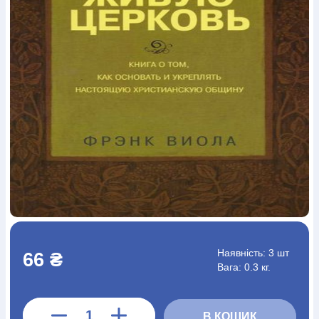
Богослов`я
Шлюб і сім`я
Юдаїзм
Супутні товари
Періодика
Аудіо
Ручки кулькові
Відео
Галантерея
Закладки для книг
Футболки
Брелоки
Сумки
Біжутерія
Блокноти
Щоденники / щотижневики
Вироби з дерева
Вироби з кераміки і глини
Вироби з срібла
Картини
Навчальні мапи
Шкіряні вироби
Магніти
Металеві
вироби
Міні-лампи
Наклейки
Настільні ігри
Пакети
подарункові
Плакати
Пластмасові вироби
Хустки
Подарункові картки
Розвиваючі ігри
Репринти
Свічки
Зошити
Фотокартини
Чохли на Библії
Головні убори
Календарі
Канцелярскі товари
Комп`ютерні ігри
Листівки
Сувенирна продукція
Годинники
Пазли
Книга в комплекті
За додатковою інформацією дзвоніть за номером:
+38
Наявність:
3 шт
66 ₴
(097) 880-6379
Ми у Facebook
Вага: 0.3 кг.
В КОШИК