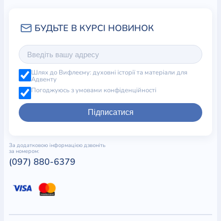
Фрэнк и его семья живут в г. Гейнсвилль, штат
Флорида, США.
Шлях до Вифлеєму: духовні історії та матеріали для
Адвенту
Погоджуюсь з умовами конфіденційності
Підписатися
За додатковою інформацією дзвоніть
за номером:
(097) 880-6379