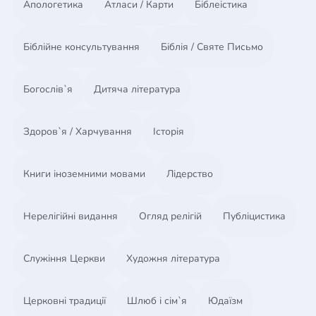
Апологетика
Атласи / Карти
Біблеістика
у сепаратистов возвратились на Родину и
оказались в другом плену - безразличия и
бюрократии. Страна не спешила признавать своих
Біблійне консультування
Біблія / Святе Письмо
героев. Ни погибших. Ни живых. Призраки.
Богослів`я
Дитяча література
Здоров`я / Харчування
Історія
Книги іноземними мовами
Лідерство
Нерелігійні видання
Огляд релігій
Публіцистика
Служіння Церкви
Художня література
Церковні традиції
Шлюб і сім`я
Юдаїзм