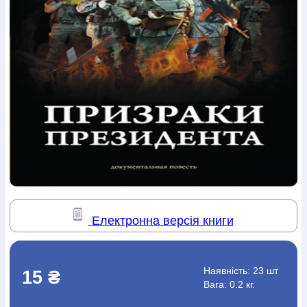
Богослов`я
Шлюб і сім`я
Юдаїзм
Супутні товари
Періодика
Аудіо
Ручки кулькові
Відео
Галантерея
Закладки для книг
Футболки
Брелоки
Сумки
Біжутерія
Блокноти
Щоденники / щотижневики
Вироби з дерева
Вироби з кераміки і глини
Вироби з срібла
Картини
Навчальні мапи
Шкіряні вироби
Магніти
Металеві
вироби
Міні-лампи
Наклейки
Настільні ігри
Пакети
подарункові
Плакати
Пластмасові вироби
Хустки
Подарункові картки
Розвиваючі ігри
Репринти
Свічки
Зошити
Фотокартини
Чохли на Библії
Головні убори
Календарі
Канцелярскі товари
Комп`ютерні ігри
Листівки
Сувенирна продукція
Годинники
Пазли
Книга в комплекті
Електронна версія книги
За додатковою інформацією дзвоніть за номером:
+38
(097) 880-6379
Ми у Facebook
Наявність:
23 шт
15 ₴
Вага: 0.2 кг.