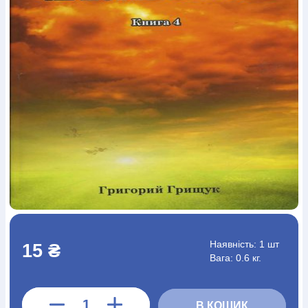
Богослов`я
Шлюб і сім`я
Юдаїзм
Супутні товари
Періодика
Аудіо
Ручки кулькові
Відео
Галантерея
Закладки для книг
Футболки
Брелоки
Сумки
Біжутерія
Блокноти
Щоденники / щотижневики
Вироби з дерева
Вироби з кераміки і глини
Вироби з срібла
Картини
Навчальні мапи
Шкіряні вироби
Магніти
Металеві
вироби
Міні-лампи
Наклейки
Настільні ігри
Пакети
подарункові
Плакати
Пластмасові вироби
Хустки
Подарункові картки
Розвиваючі ігри
Репринти
Свічки
Зошити
Фотокартини
Чохли на Библії
Головні убори
Календарі
Канцелярскі товари
Комп`ютерні ігри
Листівки
Сувенирна продукція
Годинники
Пазли
Книга в комплекті
За додатковою інформацією дзвоніть за номером:
+38
Наявність:
1 шт
15 ₴
(097) 880-6379
Ми у Facebook
Вага: 0.6 кг.
В КОШИК