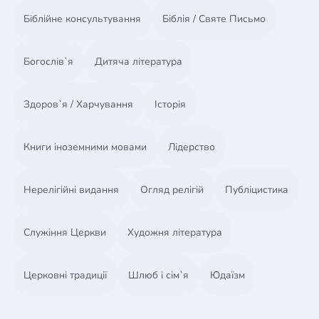
Біблійне консультування
Біблія / Святе Письмо
Богослів`я
Дитяча література
Здоров`я / Харчування
Історія
Книги іноземними мовами
Лідерство
Нерелігійні видання
Огляд релігій
Публіцистика
Служіння Церкви
Художня література
Церковні традиції
Шлюб і сім`я
Юдаїзм