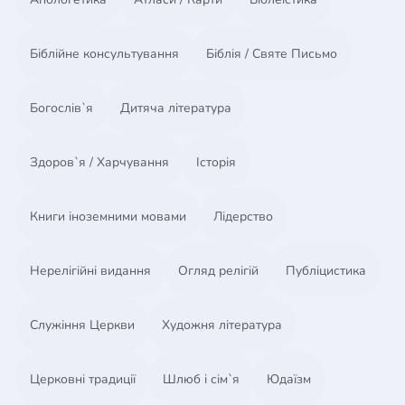
Розділ 4. Гроші та благодать підкорення
Розділ 5. Гроші мають значення
Розділ 6. Мисливці за скарбами
Біблійне консультування
Біблія / Святе Письмо
Розділ 7. Проблема не в грошах, а в любові до них
Розділ 8. Ви не можете взяти їх із собою
Богослів`я
Дитяча література
Розділ 9. Щедрість - головне питання
Розділ 10. Питання, на які тільки ви можете
відповісти
Здоров`я / Харчування
Історія
Книги іноземними мовами
Лідерство
Нерелігійні видання
Огляд релігій
Публіцистика
Служіння Церкви
Художня література
Церковні традиції
Шлюб і сім`я
Юдаїзм