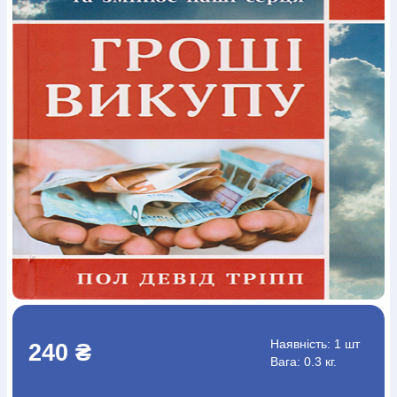
Богослов`я
Шлюб і сім`я
Юдаїзм
Супутні товари
Періодика
Аудіо
Ручки кулькові
Відео
Галантерея
Закладки для книг
Футболки
Брелоки
Сумки
Біжутерія
Блокноти
Щоденники / щотижневики
Вироби з дерева
Вироби з кераміки і глини
Вироби з срібла
Картини
Навчальні мапи
Шкіряні вироби
Магніти
Металеві
вироби
Міні-лампи
Наклейки
Настільні ігри
Пакети
подарункові
Плакати
Пластмасові вироби
Хустки
Подарункові картки
Розвиваючі ігри
Репринти
Свічки
Зошити
Фотокартини
Чохли на Библії
Головні убори
Календарі
Канцелярскі товари
Комп`ютерні ігри
Листівки
Сувенирна продукція
Годинники
Пазли
Книга в комплекті
За додатковою інформацією дзвоніть за номером:
+38
(097) 880-6379
Ми у Facebook
Наявність:
1 шт
240 ₴
Вага: 0.3 кг.