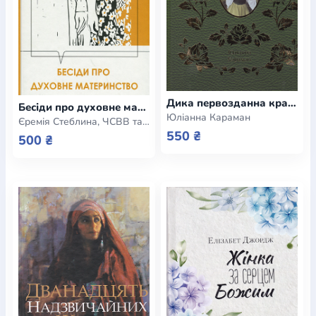
Дика первозданна краса
Бесіди про духовне материнство
Юліанна Караман
Єремія Стеблина, ЧСВВ та інші
550 ₴
500 ₴