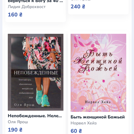
Вернуться к Богу за 40 дней. Личный дневник
240 ₴
Лидия Доброхвост
160 ₴
Непобежденные. Нелегкий путь обыкновенных женщин и их необыкновенная вера
Быть женщиной Божьей
Оля Ярош
Норвел Хейз
190 ₴
60 ₴