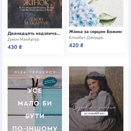
Жінка за серцем Божим
Дванадцять надзвичайних жінок. Як Бог формував біблійних жінок
Елізабет Джордж
Джон МакАртур
420 ₴
430 ₴