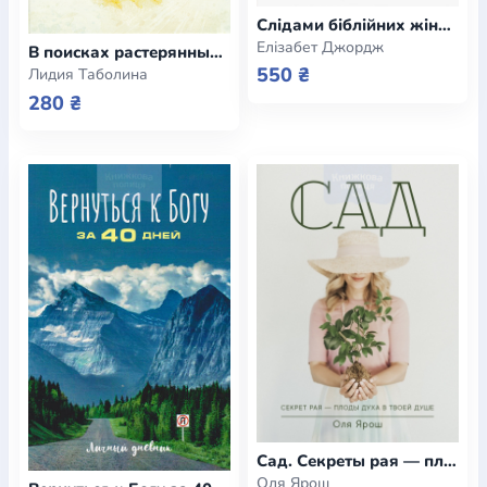
Слідами біблійних жінок. 365 днів із жінками Біблії
Елізабет Джордж
В поисках растерянных сокровищ
550 ₴
Лидия Таболина
280 ₴
Сад. Секреты рая — плоды духа в твоей душе
Оля Ярош