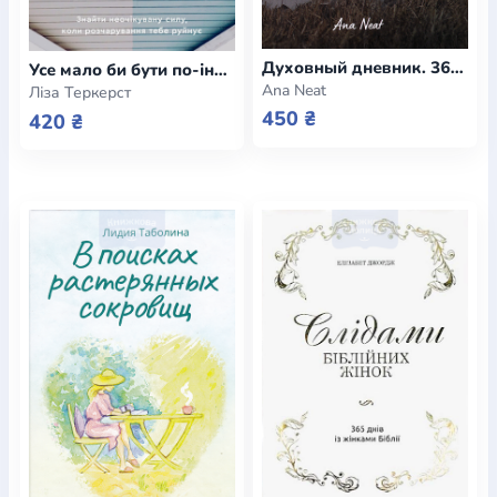
Духовный дневник. 365 уроков от Бога
Усе мало би бути по-іншому
Ana Neat
Ліза Теркерст
450 ₴
420 ₴