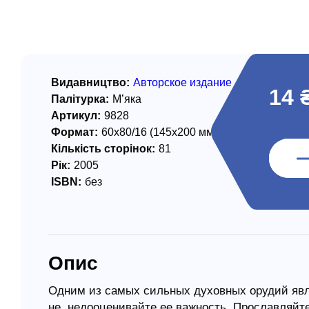
/ Святе Письмо
 література
іноземними мовами
Видавництво:
Авторское издание
14 
Палітурка:
М’яка
тво
Артикул:
9828
Формат:
60х80/16 (145х200 мм)
ійні видання
Кількість сторінок:
81
і традиції
Рік:
2005
ISBN:
без
ня Церкви
истика
в`я
Опис
сім`я
`я / Харчування
Одним из самых сильных духовных орудий явля
не недооценивайте ее важность. Прославляйте 