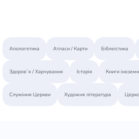
Апологетика
Атласи / Карти
Біблеістика
Здоров`я / Харчування
Історія
Книги інозем
Служіння Церкви
Художня література
Церко