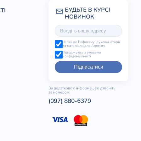
ТІ
Шлях до Вифлеєму: духовні історії
та матеріали для Адвенту
Погоджуюсь з умовами
конфіденційності
Підписатися
За додатковою інформацією дзвоніть
за номером:
(097) 880-6379