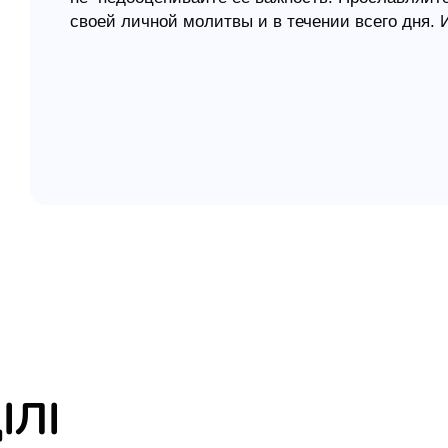
своей личной молитвы и в течении всего дня. 
елігій
я література
ІЛІ