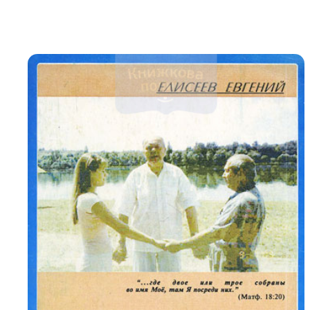
Біблія 
Дитяча
Історія
Новинки
Книги 
Свіжі надходження, актуальна
література та нові автори на нашій
Лідерс
полиці.
Нереліг
Церковн
Служін
Публіц
Богослі
Шлюб і 
Здоров