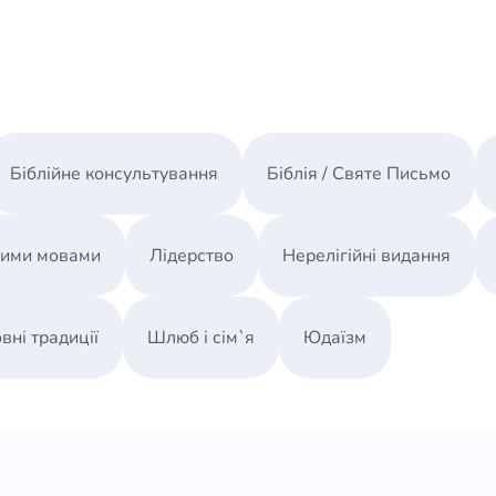
Біблійне консультування
Біблія / Святе Письмо
ними мовами
Лідерство
Нерелігійні видання
вні традиції
Шлюб і сім`я
Юдаїзм