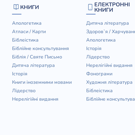
ЕЛЕКТРОННІ
КНИГИ
КНИГИ
Апологетика
Дитяча література
Атласи / Карти
Здоров`я / Харчуван
Біблеістика
Апологетика
Біблійне консультування
Історія
Біблія / Святе Письмо
Лідерство
Дитяча література
Нерелігійні видання
Історія
Фонограми
Книги іноземними мовами
Художня література
Лідерство
Біблеістика
Нерелігійні видання
Біблійне консультув