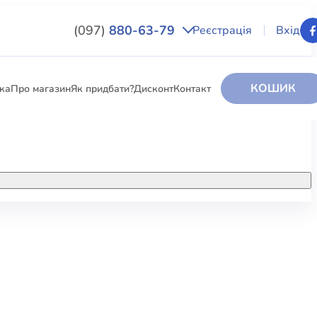
(097)
880-63-79
Реєстрація
Вхід
КОШИК
вка
Про магазин
Як придбати?
Дисконт
Контакт
НИГИ
За додатковою інформацією дзвоніть
за номером:
+38 (097) 880-6379
РИ
Ми у Facebook
ЛЕКТІ