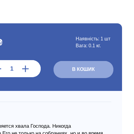
Наявність:
1 шт
₴
Вага: 0.1 кг.
В КОШИК
ется хвала Господа. Никогда
Его не только на собраниях, но и во время