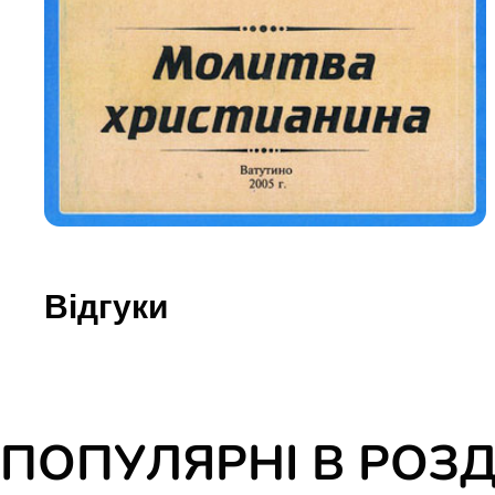
Юдаїзм
Огляд р
Художн
Відгуки
ПОПУЛЯРНІ В РОЗД