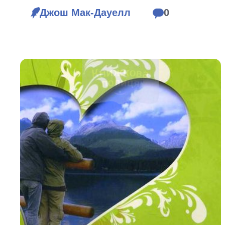
Біблія 
Джош Мак-Дауелл
0
Дитяча
Історія
Новинки
Книги 
Свіжі надходження, актуальна
література та нові автори на нашій
Лідерс
полиці.
Нереліг
Церковн
Служін
Публіц
Богослі
Шлюб і 
Здоров