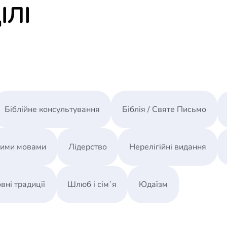
ІЛІ
Біблійне консультування
Біблія / Святе Письмо
ними мовами
Лідерство
Нерелігійні видання
вні традиції
Шлюб і сім`я
Юдаїзм