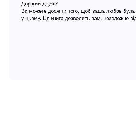
Дорогий друже!
Ви можете досягти того, щоб ваша любов була 
елігій
у цьому. Ця книга дозволить вам, незалежно ві
я література
і поліпшими свої любовні стосунки.
Мої числені поїздки і спілкування з тисячами 
найбільш важливими принципами цих взаємин
Якщо ви цінуєте інтимні, глибоко особисті взає
потрібно прочитати книгу «Секрет любові».
Якщо вас цікавлять секрети плідної любові в ш