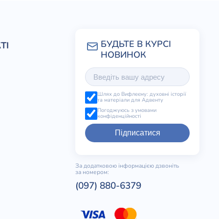
ТІ
Шлях до Вифлеєму: духовні історії
та матеріали для Адвенту
Погоджуюсь з умовами
конфіденційності
Підписатися
За додатковою інформацією дзвоніть
за номером:
(097) 880-6379