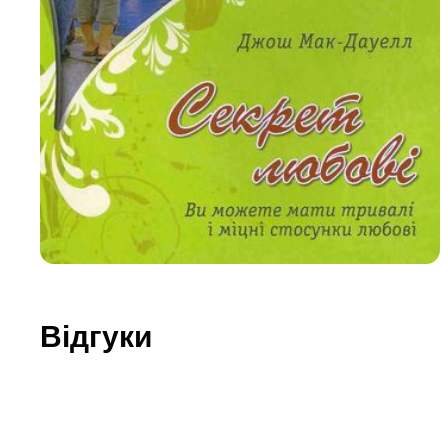
Юдаїзм
Огляд р
Художн
Відгуки