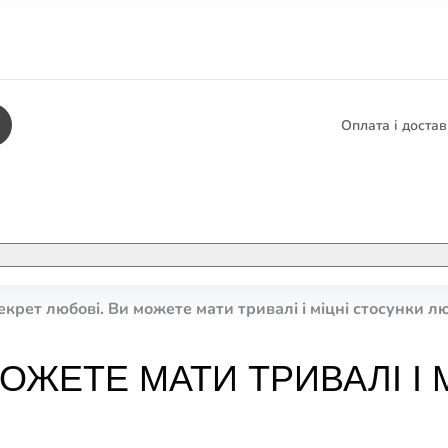
Оплата і доста
КНИГИ
ЕЛЕКТРОННІ К
екрет любові. Ви можете мати тривалі і міцні стосунки л
етика
СУПУТНІ ТОВА
/ Карти
ОЖЕТЕ МАТИ ТРИВАЛІ І 
тика
КНИГА В КОМП
не консультування