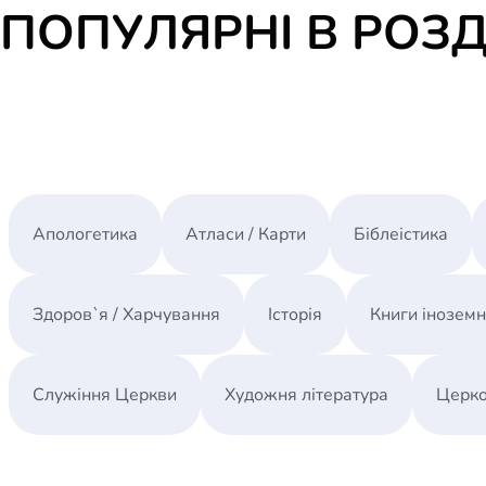
ПОПУЛЯРНІ В РОЗД
Апологетика
Атласи / Карти
Біблеістика
Здоров`я / Харчування
Історія
Книги інозем
Служіння Церкви
Художня література
Церко