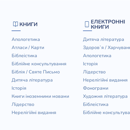
ЕЛЕКТРОННІ
КНИГИ
КНИГИ
Апологетика
Дитяча література
Атласи / Карти
Здоров`я / Харчуван
Біблеістика
Апологетика
Біблійне консультування
Історія
Біблія / Святе Письмо
Лідерство
Дитяча література
Нерелігійні видання
Історія
Фонограми
Книги іноземними мовами
Художня література
Лідерство
Біблеістика
Нерелігійні видання
Біблійне консультув