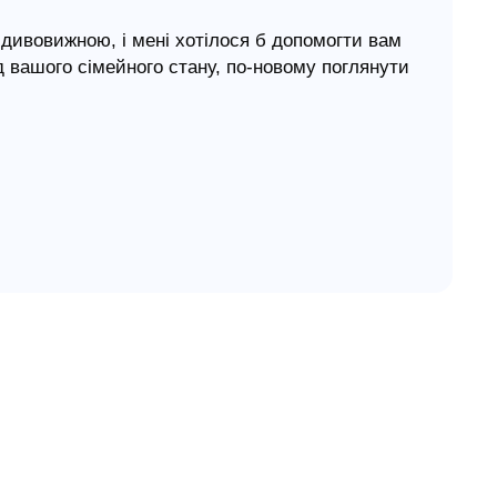
дивовижною, і мені хотілося б допомогти вам
д вашого сімейного стану, по-новому поглянути
людей спонукали мене поділитися з вами
.
мини, засновані на взаємній любові, вам
любі, ця книга — для вас.