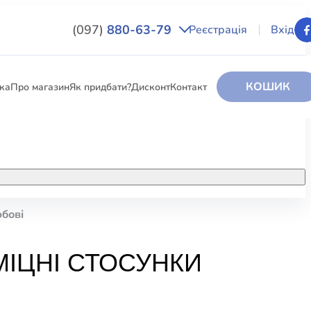
(097)
880-63-79
Реєстрація
Вхід
КОШИК
вка
Про магазин
Як придбати?
Дисконт
Контакт
НИГИ
За додатковою інформацією дзвоніть
за номером:
+38 (097) 880-6379
юбові
РИ
Ми у Facebook
МІЦНІ СТОСУНКИ
ЛЕКТІ