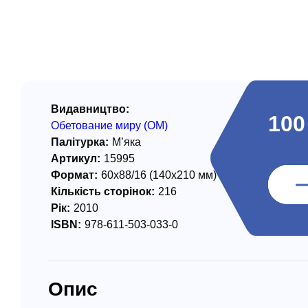
/ Святе Письмо
 література
іноземними мовами
тво
Видавництво:
100
Обетование миру (ОМ)
ійні видання
Палітурка:
М’яка
і традиції
Артикул:
15995
Формат:
60х88/16 (140х210 мм)
ня Церкви
Кількість сторінок:
216
Рік:
2010
истика
ISBN:
978-611-503-033-0
в`я
сім`я
Опис
`я / Харчування