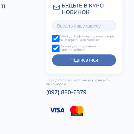
ТІ
Шлях до Вифлеєму: духовні історії
та матеріали для Адвенту
Погоджуюсь з умовами
конфіденційності
Підписатися
За додатковою інформацією дзвоніть
за номером:
(097) 880-6379