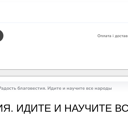
Оплата і доста
КНИГИ
ЕЛЕКТРОННІ К
Радость благовестия. Идите и научите все народы
етика
СУПУТНІ ТОВА
/ Карти
Я. ИДИТЕ И НАУЧИТЕ В
тика
КНИГА В КОМП
не консультування