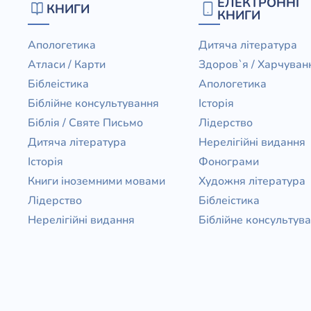
ЕЛЕКТРОННІ
КНИГИ
КНИГИ
Апологетика
Дитяча література
Атласи / Карти
Здоров`я / Харчуван
Біблеістика
Апологетика
Біблійне консультування
Історія
Біблія / Святе Письмо
Лідерство
Дитяча література
Нерелігійні видання
Історія
Фонограми
Книги іноземними мовами
Художня література
Лідерство
Біблеістика
Нерелігійні видання
Біблійне консультув