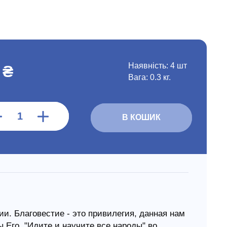
Наявність:
4 шт
 ₴
Вага: 0.3 кг.
В КОШИК
рии. Благовестие - это привилегия, данная нам
 Его. "Идите и научите все народы" во