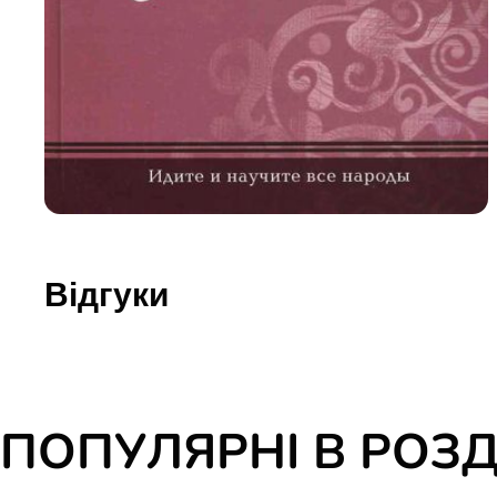
Юдаїзм
Огляд р
Художн
Відгуки
ПОПУЛЯРНІ В РОЗД