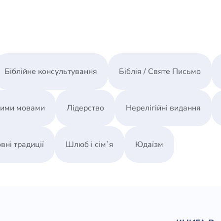
Біблійне консультування
Біблія / Святе Письмо
ними мовами
Лідерство
Нерелігійні видання
вні традиції
Шлюб і сім`я
Юдаїзм