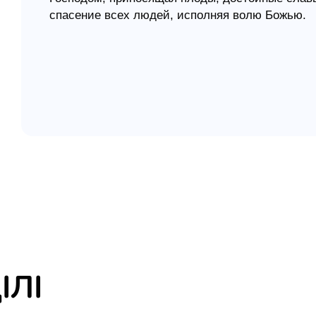
спасение всех людей, исполняя волю Божью.
елігій
я література
ІЛІ