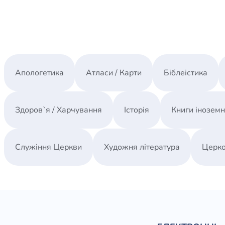
Апологетика
Атласи / Карти
Біблеістика
Здоров`я / Харчування
Історія
Книги інозем
Служіння Церкви
Художня література
Церко