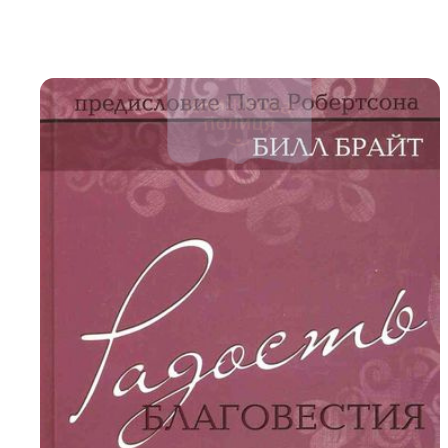
Біблія 
Дитяча
Історія
Новинки
Книги 
Свіжі надходження, актуальна
література та нові автори на нашій
Лідерс
полиці.
Нереліг
Церковн
Служін
Публіц
Богослі
Шлюб і 
Здоров