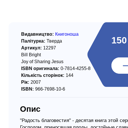
/ Святе Письмо
 література
іноземними мовами
Видавництво:
Книгоноша
150
Палітурка:
Тверда
тво
Артикул:
12297
Bill Bright
ійні видання
Joy of Sharing Jesus
і традиції
ISBN оригинала:
0-7814-4255-8
Кількість сторінок:
144
ня Церкви
Рік:
2007
истика
ISBN:
966-7698-10-6
в`я
Опис
сім`я
`я / Харчування
"Радость благовестия" - десятая книга этой се
Господом, приносящая плоды, достойные славы