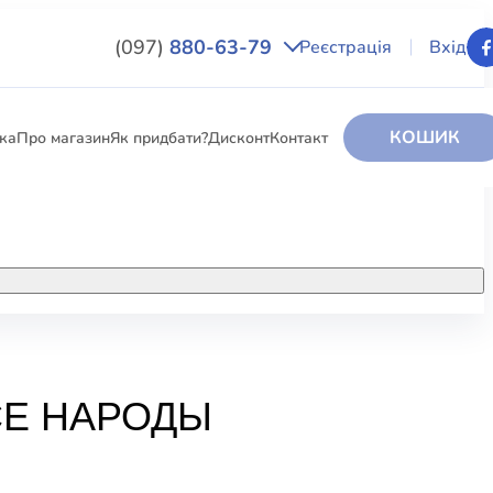
(097)
880-63-79
Реєстрація
Вхід
КОШИК
вка
Про магазин
Як придбати?
Дисконт
Контакт
НИГИ
За додатковою інформацією дзвоніть
за номером:
+38 (097) 880-6379
РИ
Ми у Facebook
СЕ НАРОДЫ
ЛЕКТІ