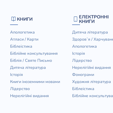
ЕЛЕКТРОННІ
КНИГИ
КНИГИ
Апологетика
Дитяча література
Атласи / Карти
Здоров`я / Харчуван
Біблеістика
Апологетика
Біблійне консультування
Історія
Біблія / Святе Письмо
Лідерство
Дитяча література
Нерелігійні видання
Історія
Фонограми
Книги іноземними мовами
Художня література
Лідерство
Біблеістика
Нерелігійні видання
Біблійне консультув