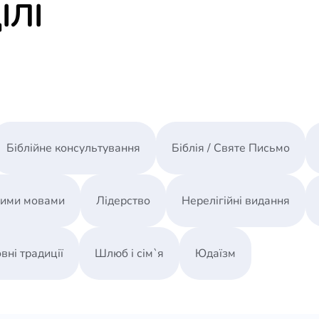
ІЛІ
Біблійне консультування
Біблія / Святе Письмо
ними мовами
Лідерство
Нерелігійні видання
вні традиції
Шлюб і сім`я
Юдаїзм