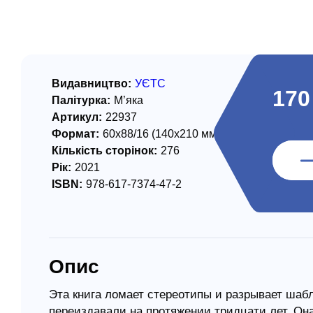
/ Святе Письмо
 література
іноземними мовами
Видавництво:
УЄТС
170
Палітурка:
М’яка
тво
Артикул:
22937
Формат:
60х88/16 (140х210 мм)
ійні видання
Кількість сторінок:
276
і традиції
Рік:
2021
ISBN:
978-617-7374-47-2
ня Церкви
истика
в`я
Опис
сім`я
`я / Харчування
Эта книга ломает стереотипы и разрывает шаб
переиздавали на протяжении тридцати лет. Он