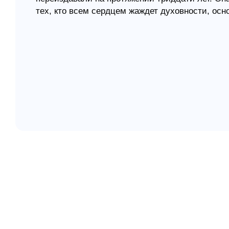
тех, кто всем сердцем жаждет духовности, ос
елігій
Прочитав ее, сотни новых служителей отправ
я література
В этой книге рассказывается о трудностях с к
трущобах Манилы, а именно о том, как не прос
образа жизни, решитьтся проповедовать в тр
там экономическую ситуацию. Добровольная б
отвержение, духовная борьба - все это приве
и новой модели евангельского богословия, в к
неотделимо от экономических преобразований 