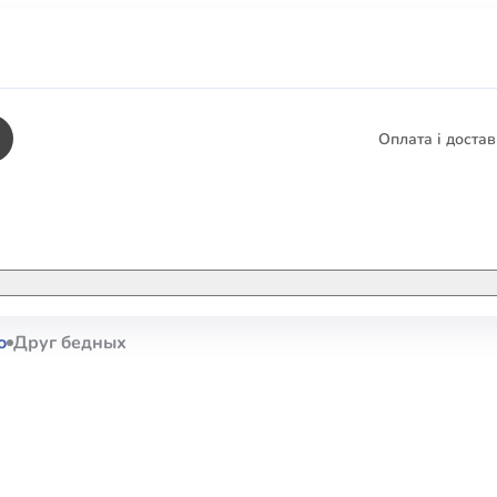
Оплата і доста
КНИГИ
ЕЛЕКТРОННІ К
о
Друг бедных
етика
СУПУТНІ ТОВА
/ Карти
тика
КНИГА В КОМП
не консультування