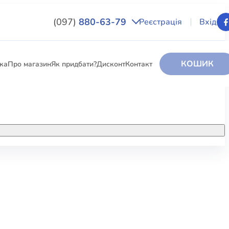
(097)
880-63-79
Реєстрація
Вхід
КОШИК
вка
Про магазин
Як придбати?
Дисконт
Контакт
НИГИ
За додатковою інформацією дзвоніть
за номером:
+38 (097) 880-6379
РИ
Ми у Facebook
ЛЕКТІ