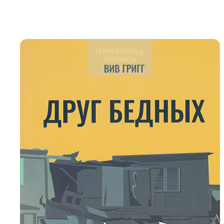
Біблія 
Дитяча
Історія
Новинки
Книги 
Свіжі надходження, актуальна
література та нові автори на нашій
Лідерс
полиці.
Нереліг
Церковн
Служін
Публіц
Богослі
Шлюб і 
Здоров