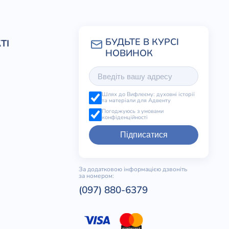
ТІ
Шлях до Вифлеєму: духовні історії
та матеріали для Адвенту
Погоджуюсь з умовами
конфіденційності
Підписатися
За додатковою інформацією дзвоніть
за номером:
(097) 880-6379