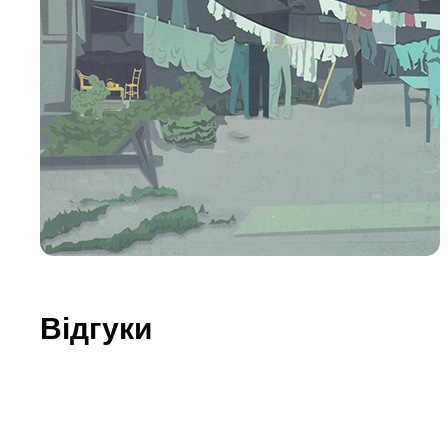
Юдаїзм
Огляд р
Художн
Відгуки