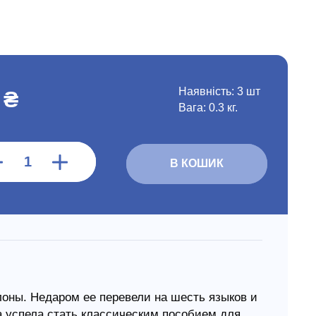
Наявність:
3 шт
 ₴
Вага: 0.3 кг.
В КОШИК
лоны. Недаром ее перевели на шесть языков и
а успела стать классическим пособием для