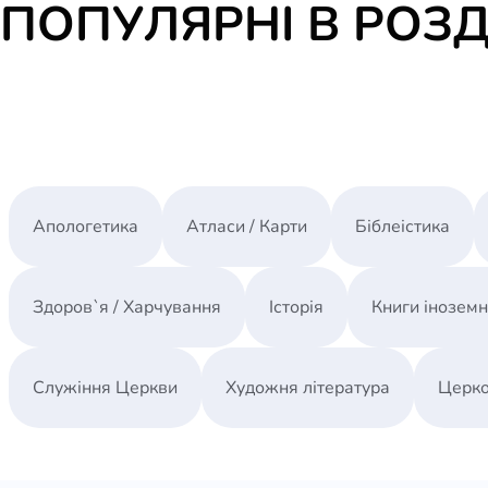
ПОПУЛЯРНІ В РОЗД
Апологетика
Атласи / Карти
Біблеістика
Здоров`я / Харчування
Історія
Книги інозем
Служіння Церкви
Художня література
Церко