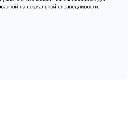
нованной на социальной справедливости.
ились в трущобы самых больших городов мира!
оторыми столкнулся молодой миссионер в
то ему было отказаться от обеспеченного
ущобах и попытаться изменить сложившуюся
едность, сопутствующие болезни,
ло к образованию нового сообщества верующих
отором провозглашение Благой Вести
и установления справедливости.