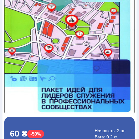
Богослов`я
Шлюб і сім`я
Юдаїзм
Супутні товари
Періодика
Аудіо
Ручки кулькові
Відео
Галантерея
Закладки для книг
Футболки
Брелоки
Сумки
Біжутерія
Блокноти
Щоденники / щотижневики
Вироби з дерева
Вироби з кераміки і глини
Вироби з срібла
Картини
Навчальні мапи
Шкіряні вироби
Магніти
Металеві
вироби
Міні-лампи
Наклейки
Настільні ігри
Пакети
подарункові
Плакати
Пластмасові вироби
Хустки
Подарункові картки
Розвиваючі ігри
Репринти
Свічки
Зошити
Фотокартини
Чохли на Библії
Головні убори
Календарі
Канцелярскі товари
Комп`ютерні ігри
Листівки
Сувенирна продукція
Годинники
Пазли
Книга в комплекті
За додатковою інформацією дзвоніть за номером:
+38
(097) 880-6379
Ми у Facebook
Наявність:
2 шт
60 ₴
-50%
Вага: 0.2 кг.