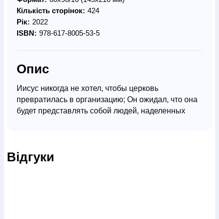
Кількість сторінок:
424
Рік:
2022
ISBN:
978-617-8005-53-5
Опис
Иисус никогда не хотел, чтобы церковь
превратилась в организацию; Он ожидал, что она
будет представлять собой людей, наделенных
властью преображать мир.
Власть - это способность, умение и готовность
действовать. Большинство людей и систем
Відгуки
используют власть для того, чтобы доминировать
и контролировать, но есть и те, кто использует ее в
плоскости отношений - для освобождения,
преображения и даже спасения. Основанная на
библейском исследованпи концепции шалома,
книга "Созидание народа силы" обьясняет, как