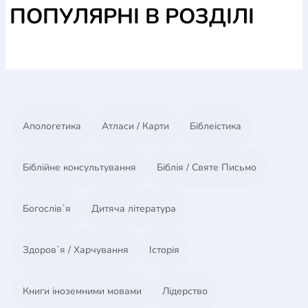
поместные церкви могут использовать власть для
ПОПУЛЯРНІ В РОЗДІЛІ
преображения своих местных сообществ и
городов.
В книге подробно изложены стратегии власти,
позволяющие церквам построитть плодотворные
отношения, помочь людям, которым они служат, в
разрешении их насущных проблем, а также
развивать сильных лидеров, заслуживающие
Апологетика
Атласи / Карти
Біблеістика
доверия людей организации и искупленных Богом
городские районы, живущие а шаломе.
Біблійне консультування
Біблія / Святе Письмо
Богослів`я
Дитяча література
Здоров`я / Харчування
Історія
Книги іноземними мовами
Лідерство