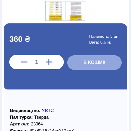
Наявність:
3 шт
360 ₴
Вага: 0.6 кг.
В КОШИК
Видавництво:
УЄТС
Палітурка:
Тверда
Артикул:
23064
Формат:
60х90/16 (145х210 мм)