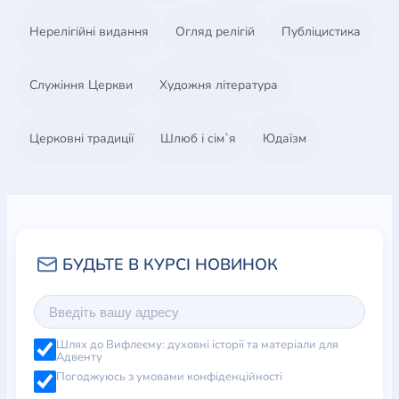
Нерелігійні видання
Огляд релігій
Публіцистика
Служіння Церкви
Художня література
Церковні традиції
Шлюб і сім`я
Юдаїзм
Шлях до Вифлеєму: духовні історії та матеріали для
Адвенту
Погоджуюсь з умовами конфіденційності