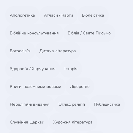
весело та активно вивчати важливі історії про
учнів Ісуса, одночасно розвиваючи свої творчі
Апологетика
Атласи / Карти
Біблеістика
здібності.
Для кого це?: Зошит підходить для дітей віком від
6 до 12 років, які вже вміють читати та писати, і
Біблійне консультування
Біблія / Святе Письмо
готові до більш поглибленого вивчення Біблії.
Богослів`я
Дитяча література
Здоров`я / Харчування
Історія
Книги іноземними мовами
Лідерство
Нерелігійні видання
Огляд релігій
Публіцистика
Служіння Церкви
Художня література