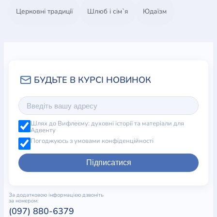
Церковні традиції
Шлюб і сім`я
Юдаїзм
Шлях до Вифлеєму: духовні історії та матеріали для
Адвенту
Погоджуюсь з умовами конфіденційності
Підписатися
За додатковою інформацією дзвоніть
за номером:
(097) 880-6379