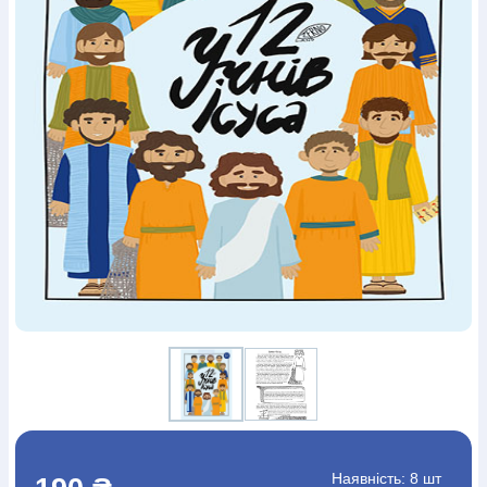
Богослов`я
Шлюб і сім`я
Юдаїзм
Супутні товари
Періодика
Аудіо
Ручки кулькові
Відео
Галантерея
Закладки для книг
Футболки
Брелоки
Сумки
Біжутерія
Блокноти
Щоденники / щотижневики
Вироби з дерева
Вироби з кераміки і глини
Вироби з срібла
Картини
Навчальні мапи
Шкіряні вироби
Магніти
Металеві
вироби
Міні-лампи
Наклейки
Настільні ігри
Пакети
подарункові
Плакати
Пластмасові вироби
Хустки
Подарункові картки
Розвиваючі ігри
Репринти
Свічки
Зошити
Фотокартини
Чохли на Библії
Головні убори
Календарі
Канцелярскі товари
Комп`ютерні ігри
Листівки
Сувенирна продукція
Годинники
Пазли
Книга в комплекті
За додатковою інформацією дзвоніть за номером:
+38
(097) 880-6379
Ми у Facebook
Наявність:
8 шт