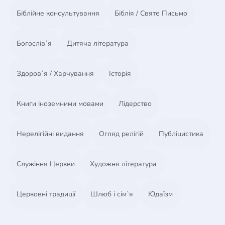
Біблійне консультування
Біблія / Святе Письмо
Богослів`я
Дитяча література
Здоров`я / Харчування
Історія
Книги іноземними мовами
Лідерство
Нерелігійні видання
Огляд релігій
Публіцистика
Служіння Церкви
Художня література
Церковні традиції
Шлюб і сім`я
Юдаїзм