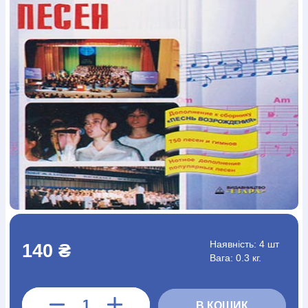
Богослов`я
Шлюб і сім`я
Юдаїзм
Супутні товари
Періодика
Аудіо
Ручки кулькові
Відео
Галантерея
Закладки для книг
Футболки
Брелоки
Сумки
Біжутерія
Блокноти
Щоденники / щотижневики
Вироби з дерева
Вироби з кераміки і глини
Вироби з срібла
Картини
Навчальні мапи
Шкіряні вироби
Магніти
Металеві
вироби
Міні-лампи
Наклейки
Настільні ігри
Пакети
подарункові
Плакати
Пластмасові вироби
Хустки
Подарункові картки
Розвиваючі ігри
Репринти
Свічки
Зошити
Фотокартини
Чохли на Библії
Головні убори
Календарі
Канцелярскі товари
Комп`ютерні ігри
Листівки
Сувенирна продукція
Годинники
Пазли
Книга в комплекті
За додатковою інформацією дзвоніть за номером:
+38
Наявність:
4 шт
140 ₴
(097) 880-6379
Ми у Facebook
Вага: 0.3 кг.
В КОШИК