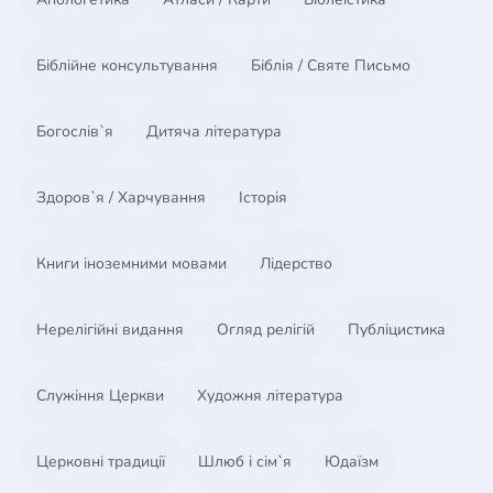
Біблійне консультування
Біблія / Святе Письмо
Богослів`я
Дитяча література
Здоров`я / Харчування
Історія
Книги іноземними мовами
Лідерство
Нерелігійні видання
Огляд релігій
Публіцистика
Служіння Церкви
Художня література
Церковні традиції
Шлюб і сім`я
Юдаїзм