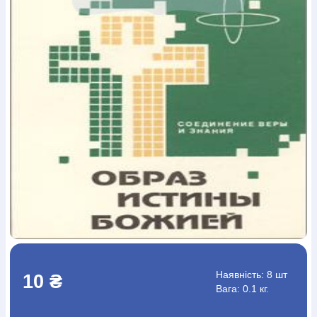
Богослов`я
Шлюб і сім`я
Юдаїзм
Супутні товари
Періодика
Аудіо
Ручки кулькові
Відео
Галантерея
Закладки для книг
Футболки
Брелоки
Сумки
Біжутерія
Блокноти
Щоденники / щотижневики
Вироби з дерева
Вироби з кераміки і глини
Вироби з срібла
Картини
Навчальні мапи
Шкіряні вироби
Магніти
Металеві
вироби
Міні-лампи
Наклейки
Настільні ігри
Пакети
подарункові
Плакати
Пластмасові вироби
Хустки
Подарункові картки
Розвиваючі ігри
Репринти
Свічки
Зошити
Фотокартини
Чохли на Библії
Головні убори
Календарі
Канцелярскі товари
Комп`ютерні ігри
Листівки
Сувенирна продукція
Годинники
Пазли
Книга в комплекті
За додатковою інформацією дзвоніть за номером:
+38
(097) 880-6379
Ми у Facebook
Наявність:
8 шт
10 ₴
Вага: 0.1 кг.