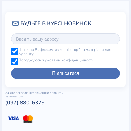
Глава 2. Непохитна Біблія
Глава 3. Бог - хто Він?
Глава 4. Жах гріхопадіння
Глава 5. Битва з дияволом
Глава 6. Відчай самотності
Глава 7. Що на нас чекає після смерті?
ЧАСТИНА 2. ЗАПРОПОНОВАНЕ РІШЕННЯ
Шлях до Вифлеєму: духовні історії та матеріали для
Глава 8. Навіщо прийшов Христос?
Адвенту
Глава 9. Як і з чого розпочати?
Погоджуюсь з умовами конфіденційності
Глава 10. Що таке покаяння
Глава 11. Що таке віра
Підписатися
Глава 12. Старе і нове
Глава 13. Впевненість у спасінні
ЧАСТИНА 3. НЕОБХІДНІ ЗАХОДИ
За додатковою інформацією дзвоніть
за номером:
Глава 14. Вороги християнина
(097) 880-6379
Глава 15. Правила християнського життя
Глава 16. Християнин і церква
Глава 17. Чи я сторож брата свого?
Глава 18. Надія на майбутнє
Глава 19. Мир, нарешті