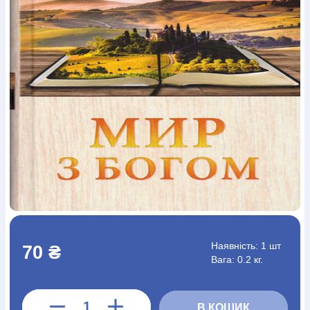
Богослов`я
Шлюб і сім`я
Юдаїзм
Супутні товари
Періодика
Аудіо
Ручки кулькові
Відео
Галантерея
Закладки для книг
Футболки
Брелоки
Сумки
Біжутерія
Блокноти
Щоденники / щотижневики
Вироби з дерева
Вироби з кераміки і глини
Вироби з срібла
Картини
Навчальні мапи
Шкіряні вироби
Магніти
Металеві
вироби
Міні-лампи
Наклейки
Настільні ігри
Пакети
подарункові
Плакати
Пластмасові вироби
Хустки
Подарункові картки
Розвиваючі ігри
Репринти
Свічки
Зошити
Фотокартини
Чохли на Библії
Головні убори
Календарі
Канцелярскі товари
Комп`ютерні ігри
Листівки
Сувенирна продукція
Годинники
Пазли
Книга в комплекті
За додатковою інформацією дзвоніть за номером:
+38
Наявність:
1 шт
70 ₴
(097) 880-6379
Ми у Facebook
Вага: 0.2 кг.
В КОШИК