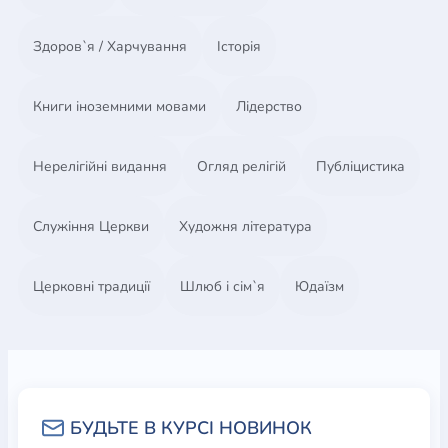
Здоров`я / Харчування
Історія
Книги іноземними мовами
Лідерство
Нерелігійні видання
Огляд релігій
Публіцистика
Служіння Церкви
Художня література
Церковні традиції
Шлюб і сім`я
Юдаїзм