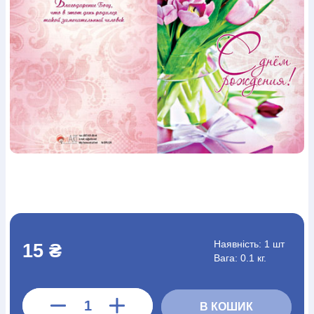
Богослов`я
Шлюб і сім`я
Юдаїзм
Супутні товари
Періодика
Аудіо
Ручки кулькові
Відео
Галантерея
Закладки для книг
Футболки
Брелоки
Сумки
Біжутерія
Блокноти
Щоденники / щотижневики
Вироби з дерева
Вироби з кераміки і глини
Вироби з срібла
Картини
Навчальні мапи
Шкіряні вироби
Магніти
Металеві
вироби
Міні-лампи
Наклейки
Настільні ігри
Пакети
подарункові
Плакати
Пластмасові вироби
Хустки
Подарункові картки
Розвиваючі ігри
Репринти
Свічки
Зошити
Фотокартини
Чохли на Библії
Головні убори
Календарі
Канцелярскі товари
Комп`ютерні ігри
Листівки
Сувенирна продукція
Годинники
Пазли
Книга в комплекті
За додатковою інформацією дзвоніть за номером:
+38
Наявність:
1 шт
15 ₴
Вага: 0.1 кг.
(097) 880-6379
Ми у Facebook
В КОШИК