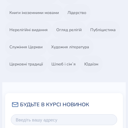
Книги іноземними мовами
Лідерство
Нерелігійні видання
Огляд релігій
Публіцистика
Служіння Церкви
Художня література
Церковні традиції
Шлюб і сім`я
Юдаїзм