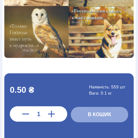
Богослов`я
Шлюб і сім`я
Юдаїзм
Супутні товари
Періодика
Аудіо
Ручки кулькові
Відео
Галантерея
Закладки для книг
Футболки
Брелоки
Сумки
Біжутерія
Блокноти
Щоденники / щотижневики
Вироби з дерева
Вироби з кераміки і глини
Вироби з срібла
Картини
Навчальні мапи
Шкіряні вироби
Магніти
Металеві
вироби
Міні-лампи
Наклейки
Настільні ігри
Пакети
подарункові
Плакати
Пластмасові вироби
Хустки
Подарункові картки
Розвиваючі ігри
Репринти
Свічки
Зошити
Фотокартини
Чохли на Библії
Головні убори
Календарі
Канцелярскі товари
Комп`ютерні ігри
Листівки
Сувенирна продукція
Годинники
Пазли
Наявність:
559 шт
0.50 ₴
Вага: 0.1 кг.
Книга в комплекті
За додатковою інформацією дзвоніть за номером:
+38
В КОШИК
(097) 880-6379
Ми у Facebook