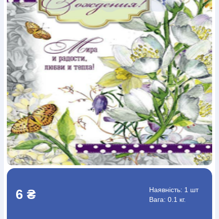
Богослов`я
Шлюб і сім`я
Юдаїзм
Супутні товари
Періодика
Аудіо
Ручки кулькові
Відео
Галантерея
Закладки для книг
Футболки
Брелоки
Сумки
Біжутерія
Блокноти
Щоденники / щотижневики
Вироби з дерева
Вироби з кераміки і глини
Вироби з срібла
Картини
Навчальні мапи
Шкіряні вироби
Магніти
Металеві
вироби
Міні-лампи
Наклейки
Настільні ігри
Пакети
подарункові
Плакати
Пластмасові вироби
Хустки
Подарункові картки
Розвиваючі ігри
Репринти
Свічки
Зошити
Фотокартини
Чохли на Библії
Головні убори
Календарі
Канцелярскі товари
Комп`ютерні ігри
Листівки
Сувенирна продукція
Годинники
Пазли
Книга в комплекті
За додатковою інформацією дзвоніть за номером:
+38
(097) 880-6379
Ми у Facebook
Наявність:
1 шт
6 ₴
Вага: 0.1 кг.