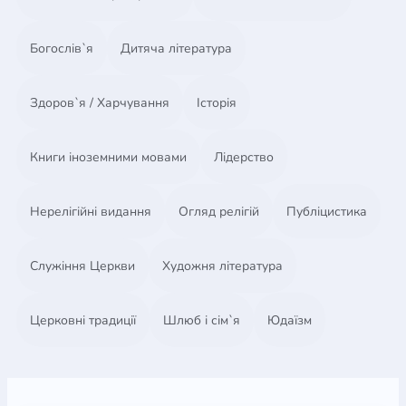
Богослів`я
Дитяча література
Здоров`я / Харчування
Історія
Книги іноземними мовами
Лідерство
Нерелігійні видання
Огляд релігій
Публіцистика
Служіння Церкви
Художня література
Церковні традиції
Шлюб і сім`я
Юдаїзм