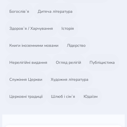
Богослів`я
Дитяча література
Здоров`я / Харчування
Історія
Книги іноземними мовами
Лідерство
Нерелігійні видання
Огляд релігій
Публіцистика
Служіння Церкви
Художня література
Церковні традиції
Шлюб і сім`я
Юдаїзм