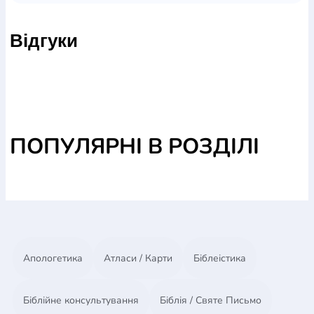
доповнення до вашого подарунку.
Відгуки
Розмір - 40х50 см.
Матеріал - поліетилен 50 мкм.
ПОПУЛЯРНІ В РОЗДІЛІ
Апологетика
Атласи / Карти
Біблеістика
Біблійне консультування
Біблія / Святе Письмо