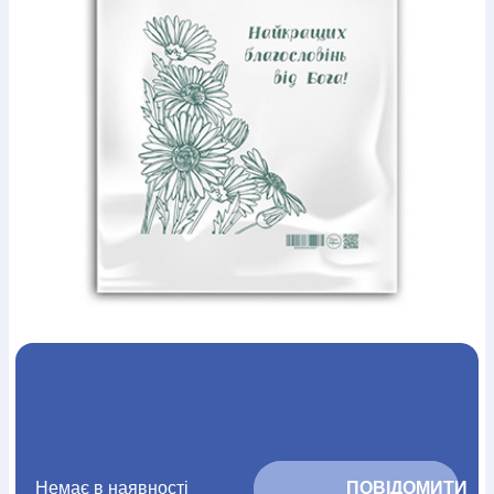
Богослов`я
Шлюб і сім`я
Юдаїзм
Супутні товари
Періодика
Аудіо
Ручки кулькові
Відео
Галантерея
Закладки для книг
Футболки
Брелоки
Сумки
Біжутерія
Блокноти
Щоденники / щотижневики
Вироби з дерева
Вироби з кераміки і глини
Вироби з срібла
Картини
Навчальні мапи
Шкіряні вироби
Магніти
Металеві
вироби
Міні-лампи
Наклейки
Настільні ігри
Пакети
подарункові
Плакати
Пластмасові вироби
Хустки
Подарункові картки
Розвиваючі ігри
Репринти
Свічки
Зошити
Фотокартини
Чохли на Библії
Головні убори
Календарі
Канцелярскі товари
Комп`ютерні ігри
Листівки
Сувенирна продукція
Годинники
Пазли
Книга в комплекті
За додатковою інформацією дзвоніть за номером:
+38
(097) 880-6379
Ми у Facebook
Немає в наявності
			ПОВІДОМИТИ 