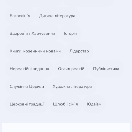
для молодших дітей завдяки великим елементам
та простому дизайну, що полегшує процес
Богослів`я
Дитяча література
складання.
Розмір 150х225 мм.
Здоров`я / Харчування
Історія
Книги іноземними мовами
Лідерство
Нерелігійні видання
Огляд релігій
Публіцистика
Служіння Церкви
Художня література
Церковні традиції
Шлюб і сім`я
Юдаїзм