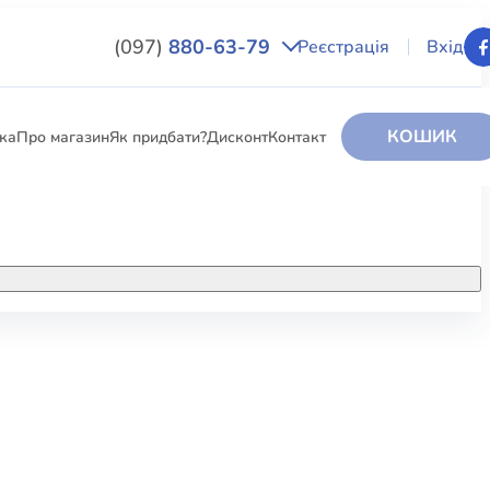
(097)
880-63-79
Реєстрація
Вхід
КОШИК
вка
Про магазин
Як придбати?
Дисконт
Контакт
НИГИ
За додатковою інформацією дзвоніть
за номером:
+38 (097) 880-6379
РИ
Ми у Facebook
ЛЕКТІ