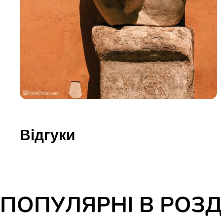
Юдаїзм
Огляд р
Художн
Відгуки
ПОПУЛЯРНІ В РОЗД