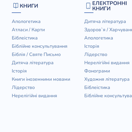
ЕЛЕКТРОННІ
КНИГИ
КНИГИ
Апологетика
Дитяча література
Атласи / Карти
Здоров`я / Харчуван
Біблеістика
Апологетика
Біблійне консультування
Історія
Біблія / Святе Письмо
Лідерство
Дитяча література
Нерелігійні видання
Історія
Фонограми
Книги іноземними мовами
Художня література
Лідерство
Біблеістика
Нерелігійні видання
Біблійне консультув