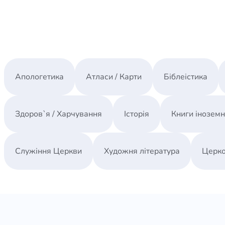
Апологетика
Атласи / Карти
Біблеістика
Здоров`я / Харчування
Історія
Книги інозем
Служіння Церкви
Художня література
Церко