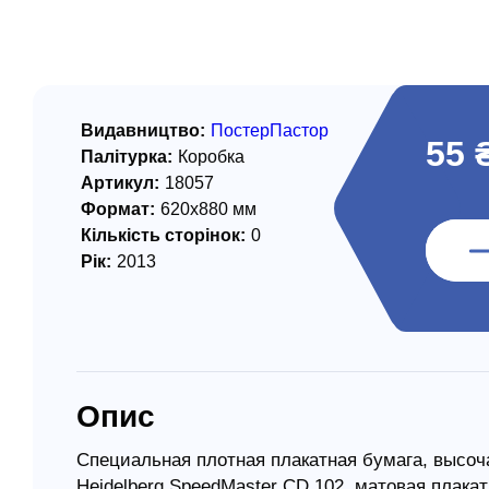
/ Святе Письмо
 література
іноземними мовами
Видавництво:
ПостерПастор
55 
Палітурка:
Коробка
тво
Артикул:
18057
Формат:
620х880 мм
ійні видання
Кількість сторінок:
0
і традиції
Рік:
2013
ня Церкви
истика
в`я
Опис
сім`я
`я / Харчування
Специальная плотная плакатная бумага, высоч
Heidelberg SpeedMaster CD 102, матовая плакат