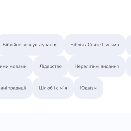
Біблійне консультування
Біблія / Святе Письмо
ними мовами
Лідерство
Нерелігійні видання
вні традиції
Шлюб і сім`я
Юдаїзм