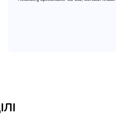
елігій
Плакаты высылаются в специальных тубусах. В
я література
ІЛІ