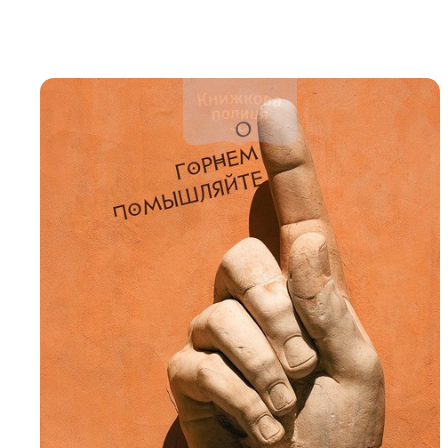
Біблія 
Дитяча
Історія
Новинки
Книги 
Свіжі надходження, актуальна
література та нові автори на нашій
Лідерс
полиці.
Нереліг
Церковн
Служін
Публіц
Богослі
Шлюб і 
Здоров