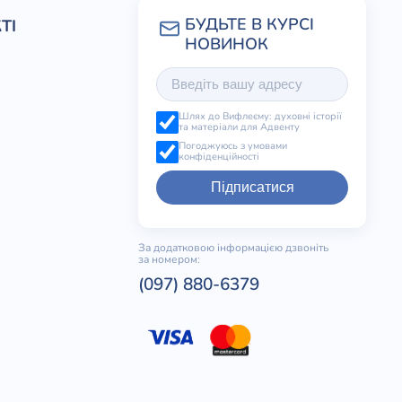
ТІ
Шлях до Вифлеєму: духовні історії
та матеріали для Адвенту
Погоджуюсь з умовами
конфіденційності
Підписатися
За додатковою інформацією дзвоніть
за номером:
(097) 880-6379