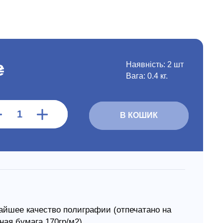
Наявність:
2 шт
₴
Вага: 0.4 кг.
В КОШИК
айшее качество полиграфии (отпечатано на
ная бумага 170гр/м2).