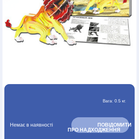
Богослов`я
Шлюб і сім`я
Юдаїзм
Супутні товари
Періодика
Аудіо
Ручки кулькові
Відео
Галантерея
Закладки для книг
Футболки
Брелоки
Сумки
Біжутерія
Блокноти
Щоденники / щотижневики
Вироби з дерева
Вироби з кераміки і глини
Вироби з срібла
Картини
Навчальні мапи
Шкіряні вироби
Магніти
Металеві
вироби
Міні-лампи
Наклейки
Настільні ігри
Пакети
подарункові
Плакати
Пластмасові вироби
Хустки
Подарункові картки
Розвиваючі ігри
Репринти
Свічки
Зошити
Фотокартини
Чохли на Библії
Головні убори
Календарі
Канцелярскі товари
Комп`ютерні ігри
Листівки
Сувенирна продукція
Годинники
Пазли
Книга в комплекті
Вага: 0.5 кг.
За додатковою інформацією дзвоніть за номером:
+38
(097) 880-6379
Ми у Facebook
Немає в наявності
			ПОВІДОМИТИ 
ПРО НАДХОДЖЕННЯ		