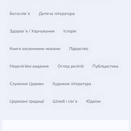
Богослів`я
Дитяча література
Здоров`я / Харчування
Історія
Книги іноземними мовами
Лідерство
Нерелігійні видання
Огляд релігій
Публіцистика
Служіння Церкви
Художня література
Церковні традиції
Шлюб і сім`я
Юдаїзм