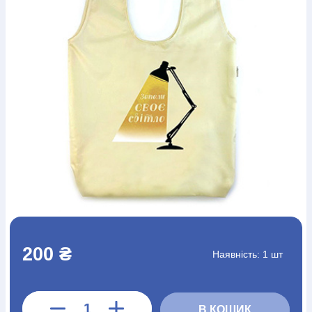
Богослов`я
Шлюб і сім`я
Юдаїзм
Супутні товари
Періодика
Аудіо
Ручки кулькові
Відео
Галантерея
Закладки для книг
Футболки
Брелоки
Сумки
Біжутерія
Блокноти
Щоденники / щотижневики
Вироби з дерева
Вироби з кераміки і глини
Вироби з срібла
Картини
Навчальні мапи
Шкіряні вироби
Магніти
Металеві
вироби
Міні-лампи
Наклейки
Настільні ігри
Пакети
подарункові
Плакати
Пластмасові вироби
Хустки
Подарункові картки
Розвиваючі ігри
Репринти
Свічки
Зошити
Фотокартини
Чохли на Библії
Головні убори
Календарі
Канцелярскі товари
Комп`ютерні ігри
Листівки
Сувенирна продукція
Годинники
Пазли
Книга в комплекті
За додатковою інформацією дзвоніть за номером:
+38
200 ₴
Наявність:
1 шт
(097) 880-6379
Ми у Facebook
В КОШИК