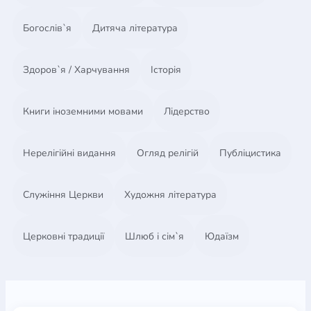
Богослів`я
Дитяча література
Здоров`я / Харчування
Історія
Книги іноземними мовами
Лідерство
Нерелігійні видання
Огляд релігій
Публіцистика
Служіння Церкви
Художня література
Церковні традиції
Шлюб і сім`я
Юдаїзм