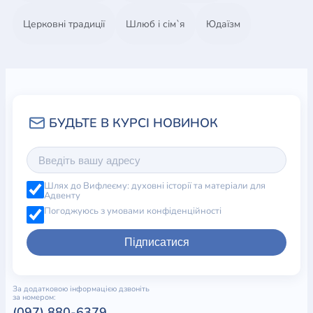
Церковні традиції
Шлюб і сім`я
Юдаїзм
Шлях до Вифлеєму: духовні історії та матеріали для
Адвенту
Погоджуюсь з умовами конфіденційності
Підписатися
За додатковою інформацією дзвоніть
за номером:
(097) 880-6379