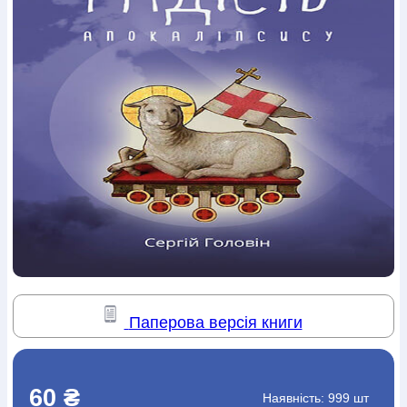
Богослов`я
Шлюб і сім`я
Юдаїзм
Супутні товари
Періодика
Аудіо
Ручки кулькові
Відео
Галантерея
Закладки для книг
Футболки
Брелоки
Сумки
Біжутерія
Блокноти
Щоденники / щотижневики
Вироби з дерева
Вироби з кераміки і глини
Вироби з срібла
Картини
Навчальні мапи
Шкіряні вироби
Магніти
Металеві
вироби
Міні-лампи
Наклейки
Настільні ігри
Пакети
подарункові
Плакати
Пластмасові вироби
Хустки
Подарункові картки
Розвиваючі ігри
Репринти
Свічки
Зошити
Фотокартини
Чохли на Библії
Головні убори
Календарі
Канцелярскі товари
Комп`ютерні ігри
Листівки
Сувенирна продукція
Годинники
Пазли
Книга в комплекті
За додатковою інформацією дзвоніть за номером:
+38
Паперова версія книги
(097) 880-6379
Ми у Facebook
60 ₴
Наявність:
999 шт