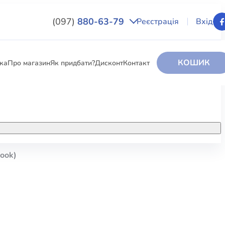
(097)
880-63-79
Реєстрація
Вхід
КОШИК
вка
Про магазин
Як придбати?
Дисконт
Контакт
НИГИ
За додатковою інформацією дзвоніть
за номером:
+38 (097) 880-6379
ook)
РИ
Ми у Facebook
ЛЕКТІ