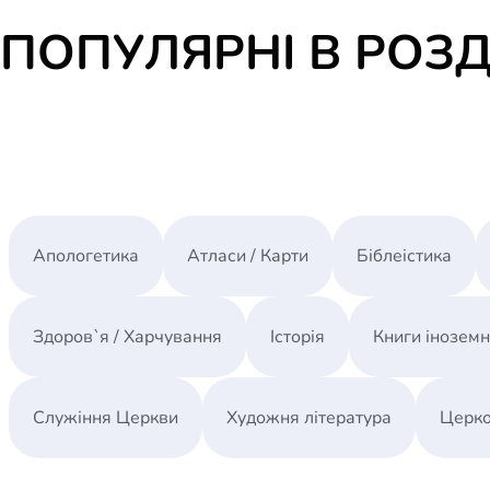
ПОПУЛЯРНІ В РОЗД
Апологетика
Атласи / Карти
Біблеістика
Здоров`я / Харчування
Історія
Книги інозем
Служіння Церкви
Художня література
Церко