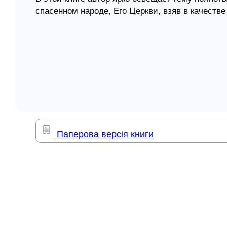
спасенном народе, Его Церкви, взяв в качест
елігій
Также освещаются темы Божьей любви к Его на
единства христиан.
я література
Для широкого круга читателей.
Содержание:
1. Измученные голодом египтяне посланы за х
2. Иосиф узнает своих братьев
3. Мешки наполнены хлебом
4. Сетование Иакова
5. Иосиф открывается своим братьям
6. Иосиф открывается своим братьям и утешае
Паперова версія книги
7. Возвышение Иосифа в Египте
8. Переселение патриарха в Египет
9. Призыв Иосифа к единству
10. Иосиф жив
11. Довольство и решительность патриарха
12. Священная жертва патриарха
13. Иаков видит Иосифа и желает умереть