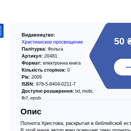
/ Святе Письмо
 література
ook
іноземними мовами
Видавництво:
50 
Христианское просвещение
тво
Палітурка:
Фольга
Артикул:
20481
ійні видання
Формат:
електронна книга
і традиції
Кількість сторінок:
0
Рік:
2009
ня Церкви
ISBN:
978-5-8404-0211-7
истика
Доступні розширення:
txt, mobi,
fb2, epub
в`я
Опис
сім`я
`я / Харчування
Полнота Христова, раскрытая в библейской ис
В этой книге автор ярко освещает тему полноты