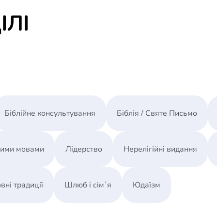
14. Иосиф представляет своих братьев фараон
ІЛІ
15. странствование Иакова
Біблійне консультування
Біблія / Святе Письмо
ними мовами
Лідерство
Нерелігійні видання
вні традиції
Шлюб і сім`я
Юдаїзм