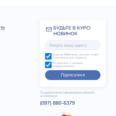
ТІ
Шлях до Вифлеєму: духовні історії
та матеріали для Адвенту
Погоджуюсь з умовами
конфіденційності
Підписатися
За додатковою інформацією дзвоніть
за номером:
(097) 880-6379