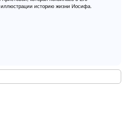
ве иллюстрации историю жизни Иосифа.
роду, уверенности святых в спасении,
лебом к Иосифу
т их