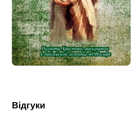
Юдаїзм
Огляд р
Художн
Відгуки