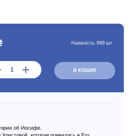
₴
Наявність:
999 шт
В КОШИК
тории об Иосифе.
 Христовой, которая появилась в Его