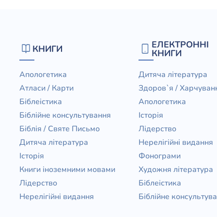
ЕЛЕКТРОННІ
КНИГИ
КНИГИ
Апологетика
Дитяча література
Атласи / Карти
Здоров`я / Харчуван
Біблеістика
Апологетика
Біблійне консультування
Історія
Біблія / Святе Письмо
Лідерство
Дитяча література
Нерелігійні видання
Історія
Фонограми
Книги іноземними мовами
Художня література
Лідерство
Біблеістика
Нерелігійні видання
Біблійне консультув