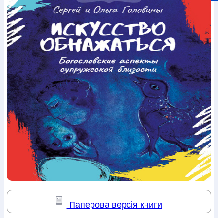
Богослов`я
Шлюб і сім`я
Юдаїзм
Супутні товари
Періодика
Аудіо
Ручки кулькові
Відео
Галантерея
Закладки для книг
Футболки
Брелоки
Сумки
Біжутерія
Блокноти
Щоденники / щотижневики
Вироби з дерева
Вироби з кераміки і глини
Вироби з срібла
Картини
Навчальні мапи
Шкіряні вироби
Магніти
Металеві
вироби
Міні-лампи
Наклейки
Настільні ігри
Пакети
подарункові
Плакати
Пластмасові вироби
Хустки
Подарункові картки
Розвиваючі ігри
Репринти
Свічки
Зошити
Фотокартини
Чохли на Библії
Головні убори
Календарі
Канцелярскі товари
Комп`ютерні ігри
Листівки
Сувенирна продукція
Годинники
Пазли
Книга в комплекті
За додатковою інформацією дзвоніть за номером:
+38
(097) 880-6379
Ми у Facebook
Паперова версія книги