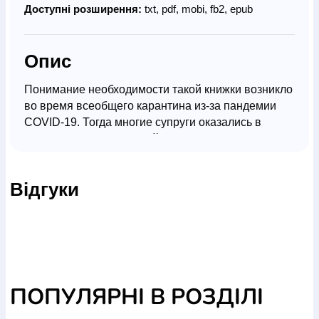
Доступні розширення:
txt, pdf, mobi, fb2, epub
Опис
Понимание необходимости такой книжки возникло
во время всеобщего карантина из-за пандемии
COVID-19. Тогда многие супруги оказались в
условиях многомесячной самоизоляции и
столкнулись с тем, что называют cabin fever,
"избушечная лихорадка". Так говорят о ситуации,
Відгуки
когда люди вынуждены провести длительное
время в ограниченном пространстве, эдакой
условной "избушке". Им друг от друга
некуда деться, и безысходность ситуации
становится
подлинным испытанием для их характеров и
отношений.
ПОПУЛЯРНІ В РОЗДІЛІ
Насколько "со-избушечники" могут справиться с