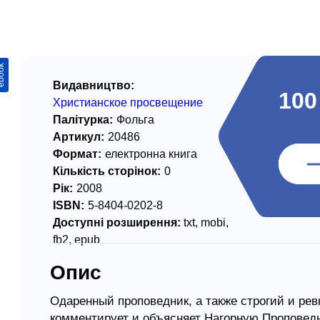
/ Святе Письмо
 література
ook
іноземними мовами
Видавництво:
100
Христианское просвещение
тво
Палітурка:
Фольга
Артикул:
20486
ійні видання
Формат:
електронна книга
і традиції
Кількість сторінок:
0
Рік:
2008
ня Церкви
ISBN:
5-8404-0202-8
истика
Доступні розширення:
txt, mobi,
fb2, epub
в`я
Опис
сім`я
`я / Харчування
Одаренный проповедник, а также строгий и рев
комментирует и объясняет Нагорную Проповедь