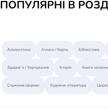
ПОПУЛЯРНІ В РОЗД
Апологетика
Атласи / Карти
Біблеістика
Здоров`я / Харчування
Історія
Книги інозем
Служіння Церкви
Художня література
Церко