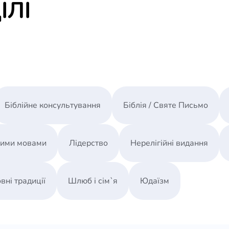
ІЛІ
Біблійне консультування
Біблія / Святе Письмо
ними мовами
Лідерство
Нерелігійні видання
вні традиції
Шлюб і сім`я
Юдаїзм