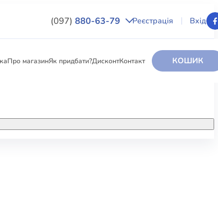
(097)
880-63-79
Реєстрація
Вхід
КОШИК
вка
Про магазин
Як придбати?
Дисконт
Контакт
НИГИ
За додатковою інформацією дзвоніть
за номером:
+38 (097) 880-6379
РИ
Ми у Facebook
ЛЕКТІ