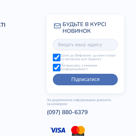
ТІ
Шлях до Вифлеєму: духовні історії
та матеріали для Адвенту
Погоджуюсь з умовами
конфіденційності
Підписатися
За додатковою інформацією дзвоніть
за номером:
(097) 880-6379