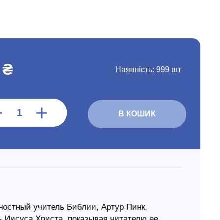
 ₴
Наявність:
999 шт
В КОШИК
ностный учитель Библии, Артур Пинк,
 Иисуса Христа, показывая читателю ее