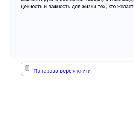
ценность и важность для жизни тех, кто желает
елігій
который приведет в Небесное Царство.
Для широкого круга читателей.
я література
Паперова версія книги