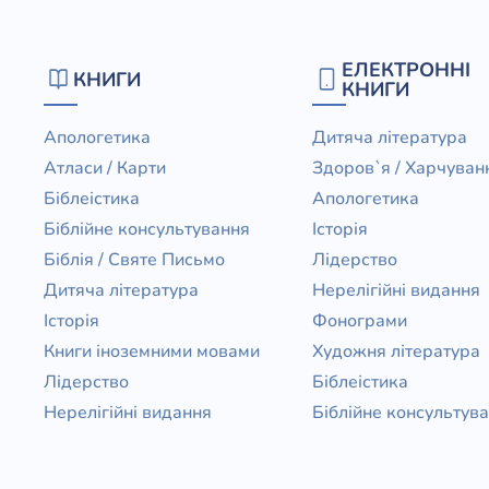
ЕЛЕКТРОННІ
КНИГИ
КНИГИ
Апологетика
Дитяча література
Атласи / Карти
Здоров`я / Харчуван
Біблеістика
Апологетика
Біблійне консультування
Історія
Біблія / Святе Письмо
Лідерство
Дитяча література
Нерелігійні видання
Історія
Фонограми
Книги іноземними мовами
Художня література
Лідерство
Біблеістика
Нерелігійні видання
Біблійне консультув