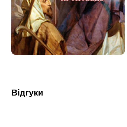
Юдаїзм
Огляд р
Художн
Відгуки