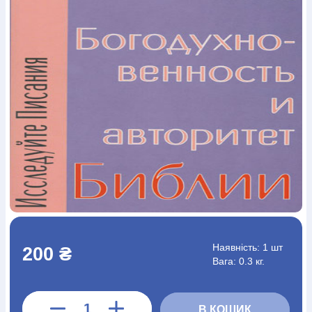
Богослов`я
Шлюб і сім`я
Юдаїзм
Супутні товари
Періодика
Аудіо
Ручки кулькові
Відео
Галантерея
Закладки для книг
Футболки
Брелоки
Сумки
Біжутерія
Блокноти
Щоденники / щотижневики
Вироби з дерева
Вироби з кераміки і глини
Вироби з срібла
Картини
Навчальні мапи
Шкіряні вироби
Магніти
Металеві
вироби
Міні-лампи
Наклейки
Настільні ігри
Пакети
подарункові
Плакати
Пластмасові вироби
Хустки
Подарункові картки
Розвиваючі ігри
Репринти
Свічки
Зошити
Фотокартини
Чохли на Библії
Головні убори
Календарі
Канцелярскі товари
Комп`ютерні ігри
Листівки
Сувенирна продукція
Годинники
Пазли
Книга в комплекті
За додатковою інформацією дзвоніть за номером:
+38
Наявність:
1 шт
200 ₴
(097) 880-6379
Ми у Facebook
Вага: 0.3 кг.
В КОШИК