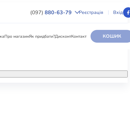
(097)
880-63-79
Реєстрація
Вхід
КОШИК
вка
Про магазин
Як придбати?
Дисконт
Контакт
НИГИ
За додатковою інформацією дзвоніть
за номером:
+38 (097) 880-6379
РИ
Ми у Facebook
ЛЕКТІ