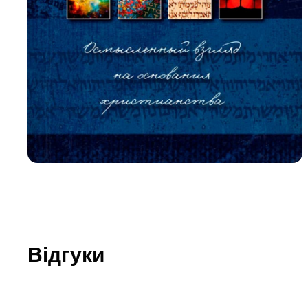
Юдаїзм
Огляд р
Художн
Відгуки