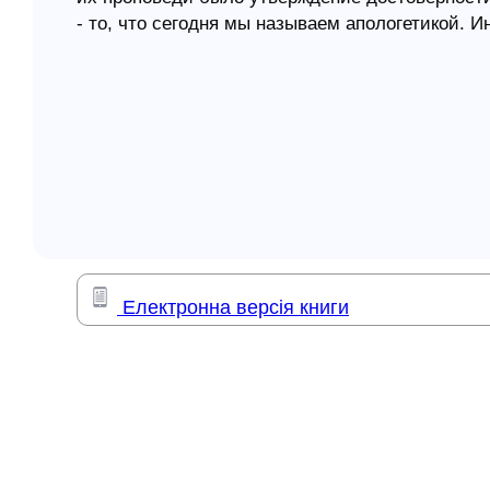
- то, что сегодня мы называем апологетикой. И
елігій
плюрализма мнений и разнообразия религиозн
Первого века, любые новые идеи воспринималис
я література
расчет на легковерие слушателей, а исключит
позволяли апостолам заявлять: "я не безумств
смысла" и "твердо знай весь дом Израилев".
Профессор Линн Гарднер - среди тех, кто наи
составляющей в распространении Благой Вести
посвятил преподаванию апологетики. Его книг
желание распространять истину о Нём. Несмотр
прежнему полон творческих планов и работае
Електронна версія книги
аспекты апологетики и изучения Божьего слова
Ясным и понятным языком в книге изложены осн
и что оно - единственный путь к Богу. Книга п
переводы выходили на русском, польском, чеш
Содержание: