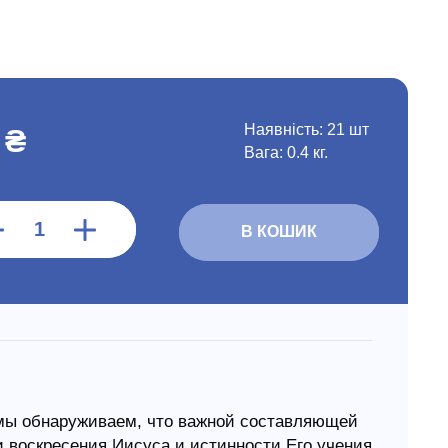
Наявність:
21 шт
 ₴
Вага: 0.4 кг.
В КОШИК
 мы обнаруживаем, что важной составляющей
 воскресения Иисуса и истинности Его учения