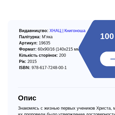
/ Святе Письмо
 література
іноземними мовами
Видавництво:
ХНАЦ | Книгоноша
100
Палітурка:
М’яка
тво
Артикул:
19635
Формат:
60х90/16 (140х215 мм)
ійні видання
Кількість сторінок:
200
і традиції
Рік:
2015
ISBN:
978-617-7248-00-1
ня Церкви
истика
в`я
Опис
сім`я
`я / Харчування
Знакомясь с жизнью первых учеников Христа,
их проповеди было утверждение достоверности