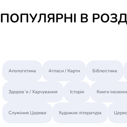
ПОПУЛЯРНІ В РОЗД
Апологетика
Атласи / Карти
Біблеістика
Здоров`я / Харчування
Історія
Книги інозем
Служіння Церкви
Художня література
Церко