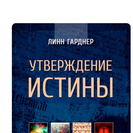
Біблія 
Дитяча
Історія
Новинки
Книги 
Свіжі надходження, актуальна
література та нові автори на нашій
Лідерс
полиці.
Нереліг
Церковн
Служін
Публіц
Богослі
Шлюб і 
Здоров