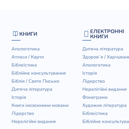
ЕЛЕКТРОННІ
КНИГИ
КНИГИ
Апологетика
Дитяча література
Атласи / Карти
Здоров`я / Харчуван
Біблеістика
Апологетика
Біблійне консультування
Історія
Біблія / Святе Письмо
Лідерство
Дитяча література
Нерелігійні видання
Історія
Фонограми
Книги іноземними мовами
Художня література
Лідерство
Біблеістика
Нерелігійні видання
Біблійне консультув