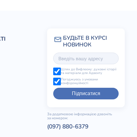
еческого тела
ТІ
о мира
Шлях до Вифлеєму: духовні історії
та матеріали для Адвенту
Погоджуюсь з умовами
конфіденційності
Підписатися
За додатковою інформацією дзвоніть
за номером:
(097) 880-6379