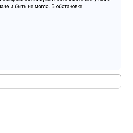
наче и быть не могло. В обстановке
ых практик, наводнявших Римскую империю
ь скептически: "Что есть истина?". Так что не
ельно тщательно обоснованные факты
ую, но говорю слова истины и здравого
более остро ощущает важность апологетической
 Иисуса Христа. Сорок лет своей жизни он
ам присущи верность Христу и неугасимое
я на свой возраст, профессор Гарднер по-
т над новыми материалами, сочетающими
.
ования веры в то, что христианство истинно,
ереиздавалась на английском языке пять раз. Ее
ском, корейском, испанском и хинди.