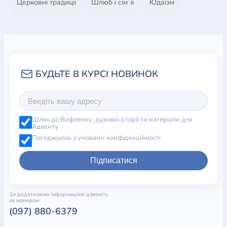
Церковні традиції
Шлюб і сім`я
Юдаїзм
Шлях до Вифлеєму: духовні історії та матеріали для
Адвенту
Погоджуюсь з умовами конфіденційності
Підписатися
За додатковою інформацією дзвоніть
за номером:
(097) 880-6379