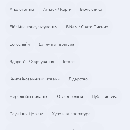
Апологетика
Атласи / Карти
Біблеістика
Біблійне консультування
Біблія / Святе Письмо
Богослів`я
Дитяча література
Здоров`я / Харчування
Історія
Книги іноземними мовами
Лідерство
Нерелігійні видання
Огляд релігій
Публіцистика
Служіння Церкви
Художня література