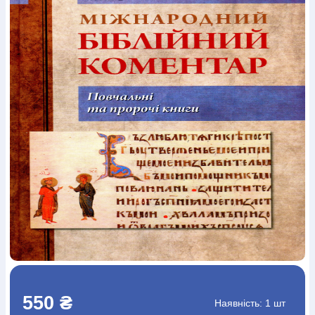
Богослов`я
Шлюб і сім`я
Юдаїзм
Супутні товари
Періодика
Аудіо
Ручки кулькові
Відео
Галантерея
Закладки для книг
Футболки
Брелоки
Сумки
Біжутерія
Блокноти
Щоденники / щотижневики
Вироби з дерева
Вироби з кераміки і глини
Вироби з срібла
Картини
Навчальні мапи
Шкіряні вироби
Магніти
Металеві
вироби
Міні-лампи
Наклейки
Настільні ігри
Пакети
подарункові
Плакати
Пластмасові вироби
Хустки
Подарункові картки
Розвиваючі ігри
Репринти
Свічки
Зошити
Фотокартини
Чохли на Библії
Головні убори
Календарі
Канцелярскі товари
Комп`ютерні ігри
Листівки
Сувенирна продукція
Годинники
Пазли
Книга в комплекті
За додатковою інформацією дзвоніть за номером:
+38
(097) 880-6379
Ми у Facebook
550 ₴
Наявність:
1 шт