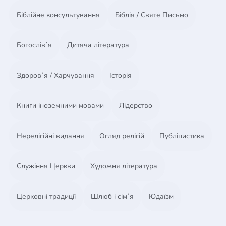
Біблійне консультування
Біблія / Святе Письмо
Богослів`я
Дитяча література
Здоров`я / Харчування
Історія
Книги іноземними мовами
Лідерство
Нерелігійні видання
Огляд релігій
Публіцистика
Служіння Церкви
Художня література
Церковні традиції
Шлюб і сім`я
Юдаїзм