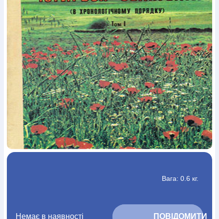
Богослов`я
Шлюб і сім`я
Юдаїзм
Супутні товари
Періодика
Аудіо
Ручки кулькові
Відео
Галантерея
Закладки для книг
Футболки
Брелоки
Сумки
Біжутерія
Блокноти
Щоденники / щотижневики
Вироби з дерева
Вироби з кераміки і глини
Вироби з срібла
Картини
Навчальні мапи
Шкіряні вироби
Магніти
Металеві
вироби
Міні-лампи
Наклейки
Настільні ігри
Пакети
подарункові
Плакати
Пластмасові вироби
Хустки
Подарункові картки
Розвиваючі ігри
Репринти
Свічки
Зошити
Фотокартини
Чохли на Библії
Головні убори
Календарі
Канцелярскі товари
Комп`ютерні ігри
Листівки
Сувенирна продукція
Годинники
Пазли
Книга в комплекті
За додатковою інформацією дзвоніть за номером:
+38
Вага: 0.6 кг.
(097) 880-6379
Ми у Facebook
Немає в наявності
			ПОВІДОМИТИ 