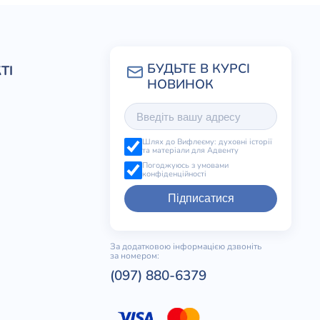
ТІ
Шлях до Вифлеєму: духовні історії
та матеріали для Адвенту
Погоджуюсь з умовами
конфіденційності
Підписатися
За додатковою інформацією дзвоніть
за номером:
(097) 880-6379