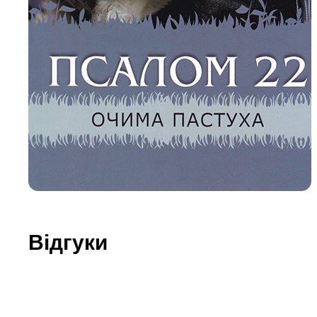
Юдаїзм
Огляд р
Художн
Відгуки