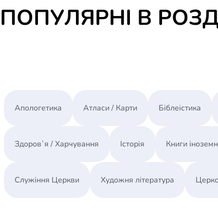
ПОПУЛЯРНІ В РОЗД
Апологетика
Атласи / Карти
Біблеістика
Здоров`я / Харчування
Історія
Книги інозем
Служіння Церкви
Художня література
Церко