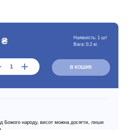
Наявність:
1 шт
 ₴
Вага: 0.2 кг.
В КОШИК
ред Божого народу, висот можна досягти, лише
р