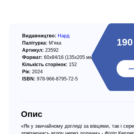
/ Святе Письмо
 література
іноземними мовами
Видавництво:
Нард
190
Палітурка:
М’яка
тво
Артикул:
23592
Формат:
60х84/16 (135х205 мм)
ійні видання
Кількість сторінок:
152
і традиції
Рік:
2024
ISBN:
978-966-8795-72-5
ня Церкви
истика
в`я
Опис
сім`я
`я / Харчування
«Як у звичайному догляді за вівцями, так і се
дряпаючись вгору через долини» - Філіп Келле