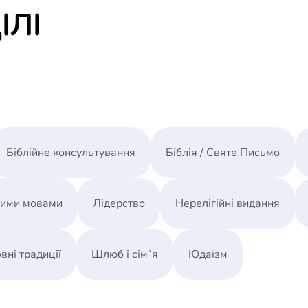
ІЛІ
Біблійне консультування
Біблія / Святе Письмо
ними мовами
Лідерство
Нерелігійні видання
вні традиції
Шлюб і сім`я
Юдаїзм