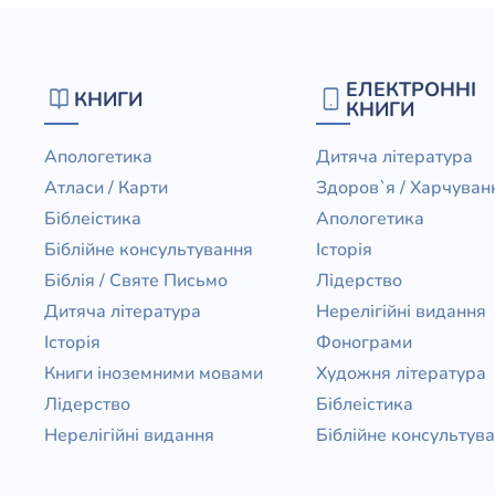
ЕЛЕКТРОННІ
КНИГИ
КНИГИ
Апологетика
Дитяча література
Атласи / Карти
Здоров`я / Харчуван
Біблеістика
Апологетика
Біблійне консультування
Історія
Біблія / Святе Письмо
Лідерство
Дитяча література
Нерелігійні видання
Історія
Фонограми
Книги іноземними мовами
Художня література
Лідерство
Біблеістика
Нерелігійні видання
Біблійне консультув