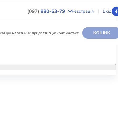
(097)
880-63-79
Реєстрація
Вхід
КОШИК
вка
Про магазин
Як придбати?
Дисконт
Контакт
НИГИ
За додатковою інформацією дзвоніть
за номером:
+38 (097) 880-6379
РИ
Ми у Facebook
ЛЕКТІ