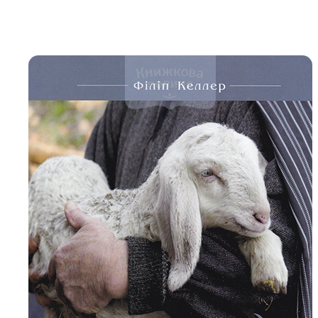
Біблія 
Дитяча
Історія
Новинки
Книги 
Свіжі надходження, актуальна
література та нові автори на нашій
Лідерс
полиці.
Нереліг
Церковн
Служін
Публіц
Богослі
Шлюб і 
Здоров