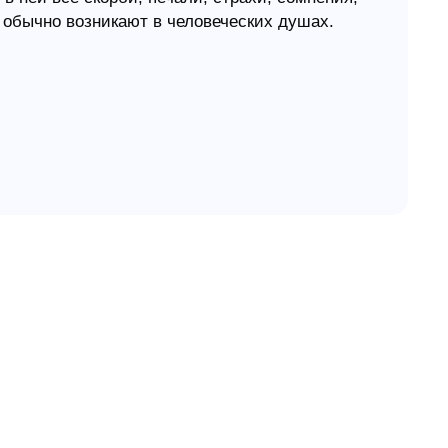
е обычно возникают в человеческих душах.
е Бог повелел Своим рабам донести до нас.
ывая все свои сокровенные чувства, призывают
ованию самих себя, дабы ничто из стольких
их пороков, которыми мы исполнены, не
1564), великого богослова Реформации,
ни послужили основой для последующего
астерски объясняет библейский текст,
ка, остаётся актуальным и сегодня.
только простого способа научения, но и
ам, где имелось широкое поле для
тался сделать так, чтобы сокровищница
.