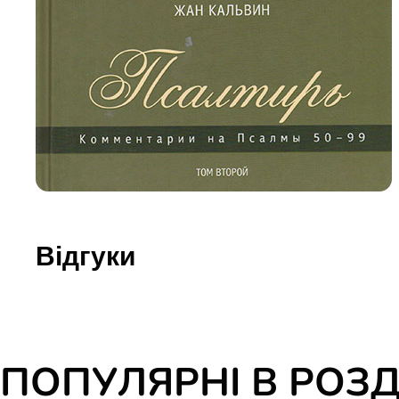
Юдаїзм
Огляд р
Художн
Відгуки
ПОПУЛЯРНІ В РОЗД