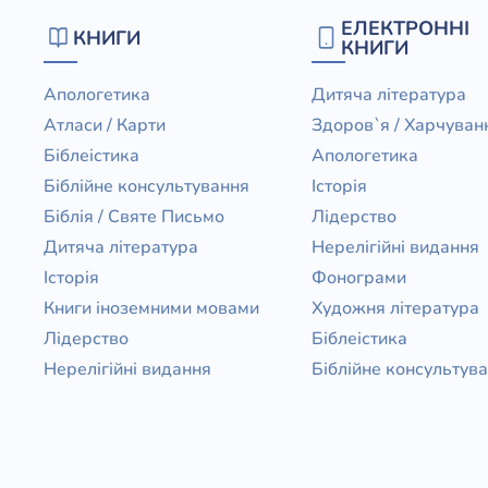
ЕЛЕКТРОННІ
КНИГИ
КНИГИ
Апологетика
Дитяча література
Атласи / Карти
Здоров`я / Харчуван
Біблеістика
Апологетика
Біблійне консультування
Історія
Біблія / Святе Письмо
Лідерство
Дитяча література
Нерелігійні видання
Історія
Фонограми
Книги іноземними мовами
Художня література
Лідерство
Біблеістика
Нерелігійні видання
Біблійне консультув