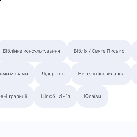
Біблійне консультування
Біблія / Святе Письмо
ними мовами
Лідерство
Нерелігійні видання
вні традиції
Шлюб і сім`я
Юдаїзм