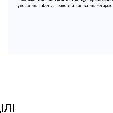
упования, заботы, тревоги и волнения, которы
елігій
Остальное Писание содержит заповеди, которы
Здесь же пророки, сами говоря с Богом и откр
я література
или даже принуждают каждого из нас к исслед
немощей, которым мы подвержены, и из стольк
осталось для нас сокрытым.
Библейские комментарии Жана Кальвина (1509-
стали классикой христианской литературы. О
протестантского толкования Библии. Кальвин м
поэтому его труд, написанный в середине 16 ве
Автор в своих комментариях придерживался не 
воздерживался от опровержений противников т
самохвальства. Жан Кальвин добросовестно пы
Псалмов принесла пользу всем благочестивым
Содержание:
ІЛІ
Псалмы 50-99