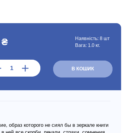
Наявність:
8 шт
 ₴
Вага: 1.0 кг.
В КОШИК
ие, образ которого не сиял бы в зеркале книги
в ней все скорби, печали, страхи, сомнения,