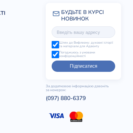
ТІ
Шлях до Вифлеєму: духовні історії
та матеріали для Адвенту
Погоджуюсь з умовами
конфіденційності
Підписатися
За додатковою інформацією дзвоніть
за номером:
(097) 880-6379