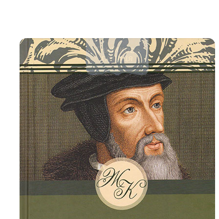
Біблія 
Дитяча
Історія
Новинки
Книги 
Свіжі надходження, актуальна
література та нові автори на нашій
Лідерс
полиці.
Нереліг
Церковн
Служін
Публіц
Богослі
Шлюб і 
Здоров