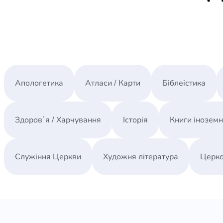
Апологетика
Атласи / Карти
Біблеістика
Здоров`я / Харчування
Історія
Книги інозем
Служіння Церкви
Художня література
Церко