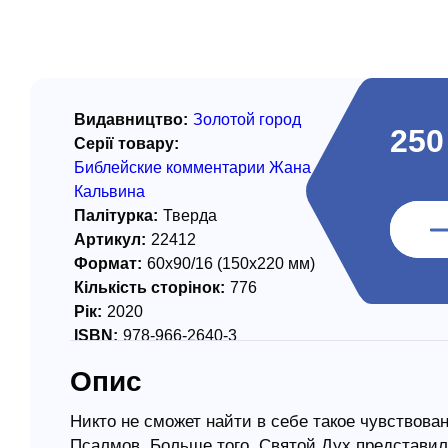
/ Святе Письмо
 література
іноземними мовами
Видавництво:
Золотой город
250
Серії товару:
тво
Библейские комментарии Жана
Кальвина
ійні видання
Палітурка:
Тверда
і традиції
Артикул:
22412
Формат:
60х90/16 (150х220 мм)
ня Церкви
Кількість сторінок:
776
истика
Рік:
2020
ISBN:
978-966-2640-3
в`я
Опис
сім`я
`я / Харчування
Никто не сможет найти в себе такое чувствован
Псалмов. Больше того, Святой Дух представил 