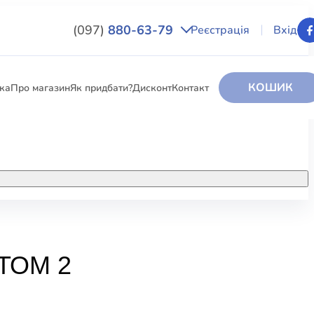
(097)
880-63-79
Реєстрація
Вхід
КОШИК
вка
Про магазин
Як придбати?
Дисконт
Контакт
НИГИ
За додатковою інформацією дзвоніть
за номером:
+38 (097) 880-6379
РИ
Ми у Facebook
ТОМ 2
ЛЕКТІ