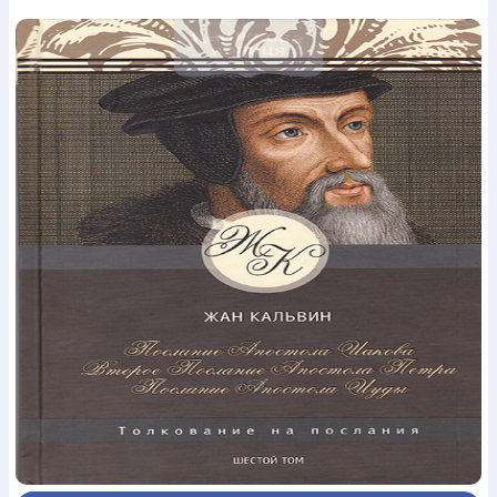
Богослов`я
Шлюб і сім`я
Юдаїзм
Супутні товари
Періодика
Аудіо
Ручки кулькові
Відео
Галантерея
Закладки для книг
Футболки
Брелоки
Сумки
Біжутерія
Блокноти
Щоденники / щотижневики
Вироби з дерева
Вироби з кераміки і глини
Вироби з срібла
Картини
Навчальні мапи
Шкіряні вироби
Магніти
Металеві
вироби
Міні-лампи
Наклейки
Настільні ігри
Пакети
подарункові
Плакати
Пластмасові вироби
Хустки
Подарункові картки
Розвиваючі ігри
Репринти
Свічки
Зошити
Фотокартини
Чохли на Библії
Головні убори
Календарі
Канцелярскі товари
Комп`ютерні ігри
Листівки
Сувенирна продукція
Годинники
Пазли
Книга в комплекті
За додатковою інформацією дзвоніть за номером:
+38
(097) 880-6379
Ми у Facebook