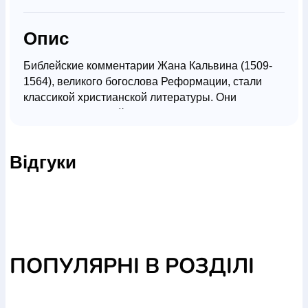
Опис
Библейские комментарии Жана Кальвина (1509-
1564), великого богослова Реформации, стали
классикой христианской литературы. Они
послужили основой для последующего
протестантского толкования Библии. Кальвин
мастерски объясняет библейский текст, поэтому
Відгуки
его труд, написанный в середине XVI века,
остается актуальным и сегодня.
Эта книга будет особенно интересна тем, кто
желает глубже понять Послание Иакова, Второе
послание Петра, Послание Иуды.
ПОПУЛЯРНІ В РОЗДІЛІ