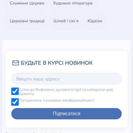
Служіння Церкви
Художня література
Церковні традиції
Шлюб і сім`я
Юдаїзм
Шлях до Вифлеєму: духовні історії та матеріали для
Адвенту
Погоджуюсь з умовами конфіденційності
Підписатися