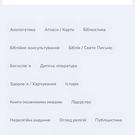
Апологетика
Атласи / Карти
Біблеістика
Біблійне консультування
Біблія / Святе Письмо
Богослів`я
Дитяча література
Здоров`я / Харчування
Історія
Книги іноземними мовами
Лідерство
Нерелігійні видання
Огляд релігій
Публіцистика