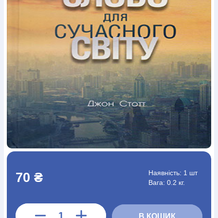
Богослов`я
Шлюб і сім`я
Юдаїзм
Супутні товари
Періодика
Аудіо
Ручки кулькові
Відео
Галантерея
Закладки для книг
Футболки
Брелоки
Сумки
Біжутерія
Блокноти
Щоденники / щотижневики
Вироби з дерева
Вироби з кераміки і глини
Вироби з срібла
Картини
Навчальні мапи
Шкіряні вироби
Магніти
Металеві
вироби
Міні-лампи
Наклейки
Настільні ігри
Пакети
подарункові
Плакати
Пластмасові вироби
Хустки
Подарункові картки
Розвиваючі ігри
Репринти
Свічки
Зошити
Фотокартини
Чохли на Библії
Головні убори
Календарі
Канцелярскі товари
Комп`ютерні ігри
Листівки
Сувенирна продукція
Годинники
Пазли
Книга в комплекті
За додатковою інформацією дзвоніть за номером:
+38
Наявність:
1 шт
70 ₴
(097) 880-6379
Ми у Facebook
Вага: 0.2 кг.
В КОШИК