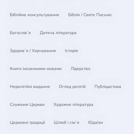
Висновок
Біблійне консультування
Біблія / Святе Письмо
2. Христос і Біблія
Писання свідчить про Христа
Богослів`я
Дитяча література
Христос свідчить про Писання
Висновок
Здоров`я / Харчування
Історія
3. Святий Дух і Біблія
Досліджуючий Дух
Книги іноземними мовами
Лідерство
Відкриваючий Дух
Надихаючий Дух
Просвітлюючий Дух
Нерелігійні видання
Огляд релігій
Публіцистика
Висновок
4. Церква та Біблія
Служіння Церкви
Художня література
Церква потребує Біблії
Церква служить Біблії
Церковні традиції
Шлюб і сім`я
Юдаїзм
Висновок