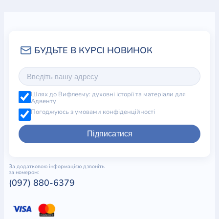
5. Християнин і Біблія
Об’явлення Бога
Обітниці спасіння
Повеління підпорядковуватися
Висновок
Епілог
Додаткове читання
Шлях до Вифлеєму: духовні історії та матеріали для
Адвенту
Погоджуюсь з умовами конфіденційності
Підписатися
За додатковою інформацією дзвоніть
за номером:
(097) 880-6379