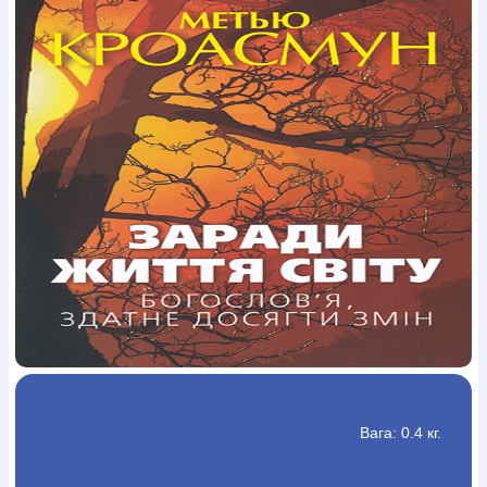
Богослов`я
Шлюб і сім`я
Юдаїзм
Супутні товари
Періодика
Аудіо
Ручки кулькові
Відео
Галантерея
Закладки для книг
Футболки
Брелоки
Сумки
Біжутерія
Блокноти
Щоденники / щотижневики
Вироби з дерева
Вироби з кераміки і глини
Вироби з срібла
Картини
Навчальні мапи
Шкіряні вироби
Магніти
Металеві
вироби
Міні-лампи
Наклейки
Настільні ігри
Пакети
подарункові
Плакати
Пластмасові вироби
Хустки
Подарункові картки
Розвиваючі ігри
Репринти
Свічки
Зошити
Фотокартини
Чохли на Библії
Головні убори
Календарі
Канцелярскі товари
Комп`ютерні ігри
Листівки
Сувенирна продукція
Годинники
Пазли
Книга в комплекті
За додатковою інформацією дзвоніть за номером:
+38
(097) 880-6379
Ми у Facebook
Вага: 0.4 кг.