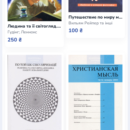
Путешествие по миру мысли. Введение в историю философии
Вильям Рейпер та інші
Людина та її світогляд. Для чого ми живемо і яке наше місце у світі. Том 1, 2, 3
100 ₴
Гудінг; Леннокс
250 ₴