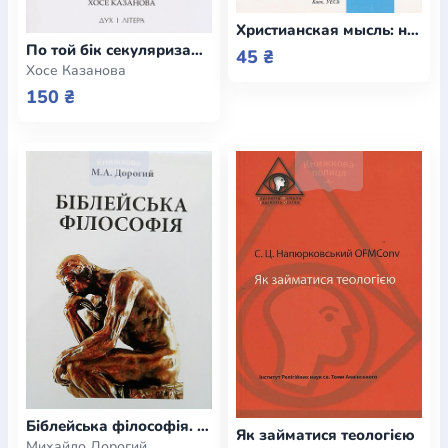
Христианская мысль: научный журнал №6-2005
По той бік секуляризації. Релігійна та секулярна динаміка нашої глобальної доби
45 ₴
Хосе Казанова
150 ₴
Біблейська філософія. Порівняльний огляд
Як займатися теологією
Михайло Дорогий