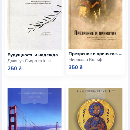
Богослов`я
Шлюб і сім`я
Юдаїзм
Супутні товари
Періодика
Аудіо
Ручки кулькові
Відео
Галантерея
Закладки для книг
Футболки
Брелоки
Сумки
Біжутерія
Блокноти
Щоденники / щотижневики
Вироби з дерева
Вироби з кераміки і глини
Вироби з срібла
Картини
Навчальні мапи
Шкіряні вироби
Магніти
Металеві
вироби
Міні-лампи
Наклейки
Настільні ігри
Пакети
подарункові
Плакати
Пластмасові вироби
Хустки
Презрение и принятие. Богословские размышления о самопознании, восприятии Другого и примирении
Будущность и надежда
Мирослав Вольф
Подарункові картки
Розвиваючі ігри
Репринти
Свічки
Джошуа Сьорл та інші
Зошити
Фотокартини
Чохли на Библії
Головні убори
350 ₴
250 ₴
Календарі
Канцелярскі товари
Комп`ютерні ігри
Листівки
Сувенирна продукція
Годинники
Пазли
Книга в комплекті
За додатковою інформацією дзвоніть за номером:
+38
(097) 880-6379
Ми у Facebook