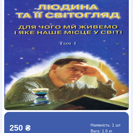
Богослов`я
Шлюб і сім`я
Юдаїзм
Супутні товари
Періодика
Аудіо
Ручки кулькові
Відео
Галантерея
Закладки для книг
Футболки
Брелоки
Сумки
Біжутерія
Блокноти
Щоденники / щотижневики
Вироби з дерева
Вироби з кераміки і глини
Вироби з срібла
Картини
Навчальні мапи
Шкіряні вироби
Магніти
Металеві
вироби
Міні-лампи
Наклейки
Настільні ігри
Пакети
подарункові
Плакати
Пластмасові вироби
Хустки
Подарункові картки
Розвиваючі ігри
Репринти
Свічки
Зошити
Фотокартини
Чохли на Библії
Головні убори
Календарі
Канцелярскі товари
Комп`ютерні ігри
Листівки
Сувенирна продукція
Годинники
Пазли
Книга в комплекті
За додатковою інформацією дзвоніть за номером:
+38
(097) 880-6379
Ми у Facebook
Наявність:
1 шт
250 ₴
Вага: 1.6 кг.