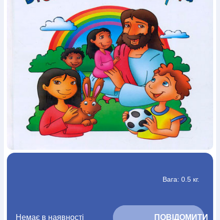
Богослов`я
Шлюб і сім`я
Юдаїзм
Супутні товари
Періодика
Аудіо
Ручки кулькові
Відео
Галантерея
Закладки для книг
Футболки
Брелоки
Сумки
Біжутерія
Блокноти
Щоденники / щотижневики
Вироби з дерева
Вироби з кераміки і глини
Вироби з срібла
Картини
Навчальні мапи
Шкіряні вироби
Магніти
Металеві
вироби
Міні-лампи
Наклейки
Настільні ігри
Пакети
подарункові
Плакати
Пластмасові вироби
Хустки
Подарункові картки
Розвиваючі ігри
Репринти
Свічки
Зошити
Фотокартини
Чохли на Библії
Головні убори
Календарі
Канцелярскі товари
Комп`ютерні ігри
Листівки
Сувенирна продукція
Годинники
Пазли
Книга в комплекті
За додатковою інформацією дзвоніть за номером:
+38
Вага: 0.5 кг.
(097) 880-6379
Ми у Facebook
Немає в наявності
			ПОВІДОМИТИ 