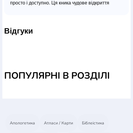
просто і доступно. Ця кника чудове відкриття
прекрасного Божого світу для дитини і її рідних.
Повноколірне видання з чудовими барвистими
ілюстраціями, весело розповість дітям про
Відгуки
серйозні речі.
ПОПУЛЯРНІ В РОЗДІЛІ
Апологетика
Атласи / Карти
Біблеістика