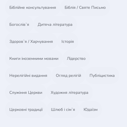
Біблійне консультування
Біблія / Святе Письмо
Богослів`я
Дитяча література
Здоров`я / Харчування
Історія
Книги іноземними мовами
Лідерство
Нерелігійні видання
Огляд релігій
Публіцистика
Служіння Церкви
Художня література
Церковні традиції
Шлюб і сім`я
Юдаїзм