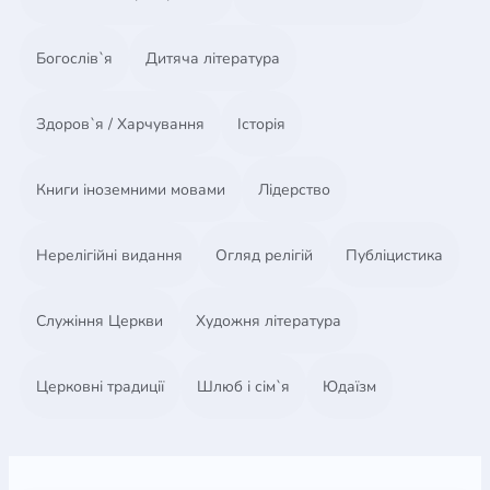
Богослів`я
Дитяча література
Здоров`я / Харчування
Історія
Книги іноземними мовами
Лідерство
Нерелігійні видання
Огляд релігій
Публіцистика
Служіння Церкви
Художня література
Церковні традиції
Шлюб і сім`я
Юдаїзм