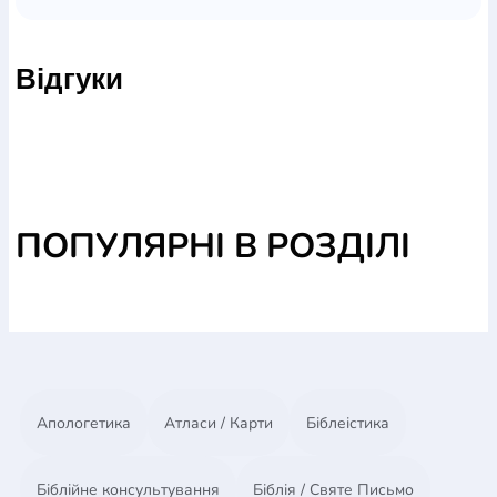
татко говорить, що Бог живе на небі, високо над
дахом їхньої хатинки. Він знає, що з високого
Відгуки
зорянго неба на нього дивиться Бог. З цими
думками Маріо заплющує очі й засинає.
ПОПУЛЯРНІ В РОЗДІЛІ
Апологетика
Атласи / Карти
Біблеістика
Біблійне консультування
Біблія / Святе Письмо