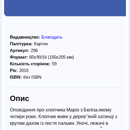
Видавництво:
Благодать
Палітурка:
Картон
Артикул:
296
Формат:
60х90/16 (150х205 мм)
Кількість сторінок:
59
Рік:
2015
ISBN:
без ISBN
Опис
Оповідання про хлопчика Маріо з Беліза.якому
чотири роки. Хлопчик живе у дерев"яній хатинці з
крутим дахом із листя пальми. Уночі, лежачі в
дерев"яному ліжечку він думає про Бога. Його