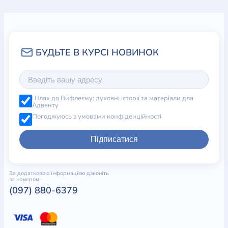
24. Радостный сюрприз
25. Пьер Бенуа
26. Призыв домой
27. Побег Пьера
28. Радостные новости
29. Прибытие принца
30. Поездка в Лондон
31. Счастливая встреча
Шлях до Вифлеєму: духовні історії та матеріали для
32. Влюблённые
Адвенту
33. Семь лет спустя
Погоджуюсь з умовами конфіденційності
34. Победа Андре
35. Дом Леони
Підписатися
36. Открытие
37. Драгоценности матери
38. Опять Кентербери
За додатковою інформацією дзвоніть
за номером:
(097) 880-6379