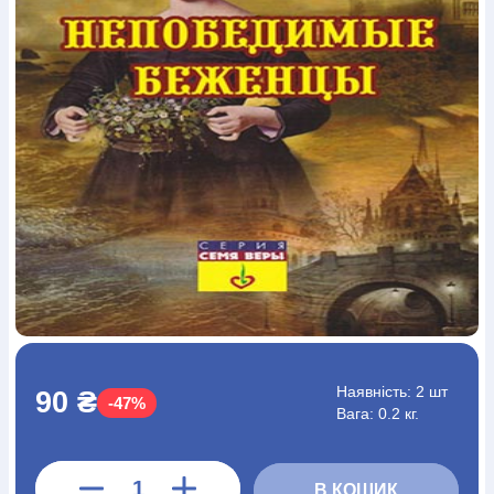
Богослов`я
Шлюб і сім`я
Юдаїзм
Супутні товари
Періодика
Аудіо
Ручки кулькові
Відео
Галантерея
Закладки для книг
Футболки
Брелоки
Сумки
Біжутерія
Блокноти
Щоденники / щотижневики
Вироби з дерева
Вироби з кераміки і глини
Вироби з срібла
Картини
Навчальні мапи
Шкіряні вироби
Магніти
Металеві
вироби
Міні-лампи
Наклейки
Настільні ігри
Пакети
подарункові
Плакати
Пластмасові вироби
Хустки
Подарункові картки
Розвиваючі ігри
Репринти
Свічки
Зошити
Фотокартини
Чохли на Библії
Головні убори
Календарі
Канцелярскі товари
Комп`ютерні ігри
Листівки
Сувенирна продукція
Годинники
Пазли
Книга в комплекті
За додатковою інформацією дзвоніть за номером:
+38
Наявність:
2 шт
90 ₴
-47%
(097) 880-6379
Ми у Facebook
Вага: 0.2 кг.
В КОШИК