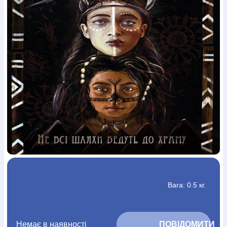
Богослов`я
Шлюб і сім`я
Юдаїзм
Супутні товари
Періодика
Аудіо
Ручки кулькові
Відео
Галантерея
Закладки для книг
Футболки
Брелоки
Сумки
Біжутерія
Блокноти
Щоденники / щотижневики
Вироби з дерева
Вироби з кераміки і глини
Вироби з срібла
Картини
Навчальні мапи
Шкіряні вироби
Магніти
Металеві
вироби
Міні-лампи
Наклейки
Настільні ігри
Пакети
подарункові
Плакати
Пластмасові вироби
Хустки
Подарункові картки
Розвиваючі ігри
Репринти
Свічки
Зошити
Фотокартини
Чохли на Библії
Головні убори
Календарі
Канцелярскі товари
Комп`ютерні ігри
Листівки
Сувенирна продукція
Годинники
Пазли
Книга в комплекті
За додатковою інформацією дзвоніть за номером:
+38
Вага: 0.5 кг.
(097) 880-6379
Ми у Facebook
Немає в наявності
			ПОВІДОМИТИ 