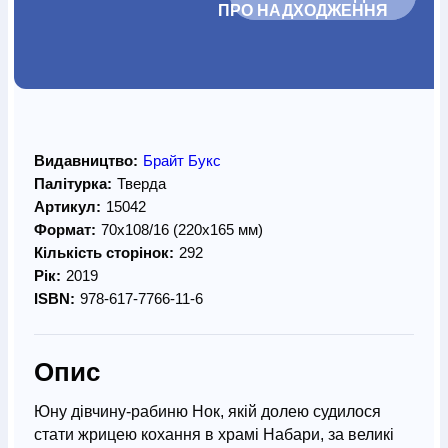
ПРО НАДХОДЖЕННЯ		
Видавництво:
Брайт Букс
Палітурка:
Тверда
Артикул:
15042
Формат:
70х108/16 (220х165 мм)
Кількість сторінок:
292
Рік:
2019
ISBN:
978-617-7766-11-6
Опис
Юну дівчину-рабиню Нок, якій долею судилося
стати жрицею кохання в храмі Набари, за великі