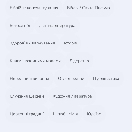
Біблійне консультування
Біблія / Святе Письмо
Богослів`я
Дитяча література
Здоров`я / Харчування
Історія
Книги іноземними мовами
Лідерство
Нерелігійні видання
Огляд релігій
Публіцистика
Служіння Церкви
Художня література
Церковні традиції
Шлюб і сім`я
Юдаїзм