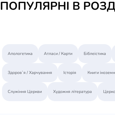
ПОПУЛЯРНІ В РОЗД
Апологетика
Атласи / Карти
Біблеістика
Здоров`я / Харчування
Історія
Книги інозем
Служіння Церкви
Художня література
Церко