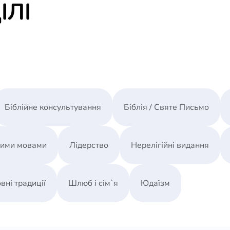
ІЛІ
Біблійне консультування
Біблія / Святе Письмо
ними мовами
Лідерство
Нерелігійні видання
вні традиції
Шлюб і сім`я
Юдаїзм