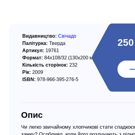
/ Святе Письмо
 література
іноземними мовами
Видавництво:
Свічадо
250
Палітурка:
Тверда
тво
Артикул:
19761
Формат:
84х108/32 (130х200 мм)
ійні видання
Кількість сторінок:
232
і традиції
Рік:
2009
ISBN:
978-966-395-276-5
ня Церкви
истика
в`я
Опис
сім`я
`я / Харчування
Чи легко звичайному хлопчикові стати спадкоє
замку? Особливо, коли його розлучають з рідн