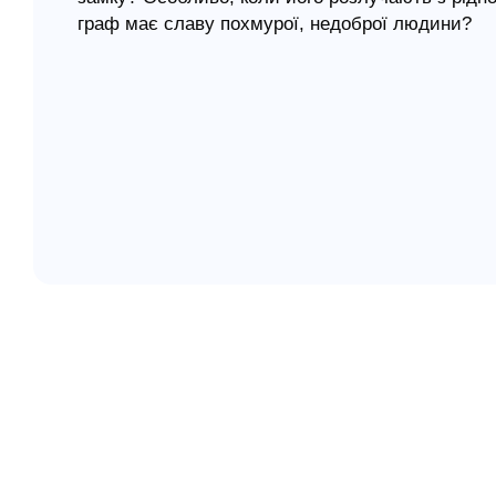
граф має славу похмурої, недоброї людини?
елігій
Читайте перший український переклад книжки кл
Годґсон Бернет «Маленький лорд Фонтлерой» – 
я література
дорослих також) в різних країнах світу. Переж
пригоди і переконуйтесь, як багато в цьому світ