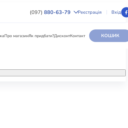
(097)
880-63-79
Реєстрація
Вхід
КОШИК
вка
Про магазин
Як придбати?
Дисконт
Контакт
НИГИ
За додатковою інформацією дзвоніть
за номером:
+38 (097) 880-6379
РИ
Ми у Facebook
ЛЕКТІ