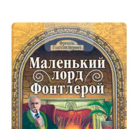
Біблія 
Дитяча
Історія
Новинки
Книги 
Свіжі надходження, актуальна
література та нові автори на нашій
Лідерс
полиці.
Нереліг
Церковн
Служін
Публіц
Богослі
Шлюб і 
Здоров