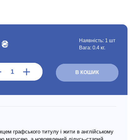
Наявність:
1 шт
 ₴
Вага: 0.4 кг.
В КОШИК
мцем графського титулу і жити в англійському
ою матусею, а новоявлений дідусь-старий