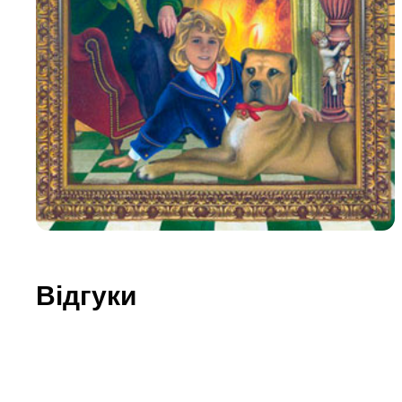
Юдаїзм
Огляд р
Художн
Відгуки