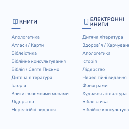
ЕЛЕКТРОННІ
КНИГИ
КНИГИ
Апологетика
Дитяча література
Атласи / Карти
Здоров`я / Харчуван
Біблеістика
Апологетика
Біблійне консультування
Історія
Біблія / Святе Письмо
Лідерство
Дитяча література
Нерелігійні видання
Історія
Фонограми
Книги іноземними мовами
Художня література
Лідерство
Біблеістика
Нерелігійні видання
Біблійне консультув