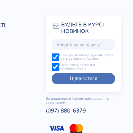
ТІ
Шлях до Вифлеєму: духовні історії
та матеріали для Адвенту
Погоджуюсь з умовами
конфіденційності
Підписатися
За додатковою інформацією дзвоніть
за номером:
(097) 880-6379