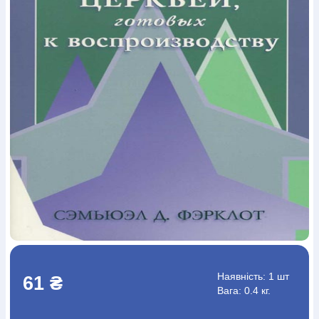
Богослов`я
Шлюб і сім`я
Юдаїзм
Супутні товари
Періодика
Аудіо
Ручки кулькові
Відео
Галантерея
Закладки для книг
Футболки
Брелоки
Сумки
Біжутерія
Блокноти
Щоденники / щотижневики
Вироби з дерева
Вироби з кераміки і глини
Вироби з срібла
Картини
Навчальні мапи
Шкіряні вироби
Магніти
Металеві
вироби
Міні-лампи
Наклейки
Настільні ігри
Пакети
подарункові
Плакати
Пластмасові вироби
Хустки
Подарункові картки
Розвиваючі ігри
Репринти
Свічки
Зошити
Фотокартини
Чохли на Библії
Головні убори
Календарі
Канцелярскі товари
Комп`ютерні ігри
Листівки
Сувенирна продукція
Годинники
Пазли
Книга в комплекті
За додатковою інформацією дзвоніть за номером:
+38
(097) 880-6379
Ми у Facebook
Наявність:
1 шт
61 ₴
Вага: 0.4 кг.