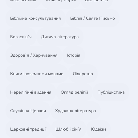
Біблійне консультування
Біблія / Святе Письмо
Богослів`я
Дитяча література
Здоров`я / Харчування
Історія
Книги іноземними мовами
Лідерство
Нерелігійні видання
Огляд релігій
Публіцистика
Служіння Церкви
Художня література
Церковні традиції
Шлюб і сім`я
Юдаїзм